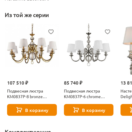
Из той же серии
107 510 ₽
85 740 ₽
13 8
Подвесная люстра
Подвесная люстра
Насте
KM0837P-8 bronze
KM0837P-6 chrome
Delig
Delight Collection
Delight Collection
KM08
В корзину
В корзину
Комплектующие