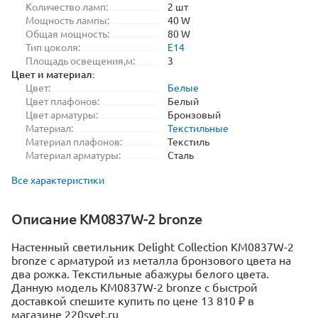
Количество ламп:
2 шт
Мощность лампы:
40 W
Общая мощность:
80 W
Тип цоколя:
E14
Площадь освещения,м:
3
Цвет и материал:
Цвет:
Белые
Цвет плафонов:
Белый
Цвет арматуры:
Бронзовый
Материал:
Текстильные
Материал плафонов:
Текстиль
Материал арматуры:
Сталь
Все характеристики
Описание KM0837W-2 bronze
Настенный светильник Delight Collection KM0837W-2
bronze с арматурой из металла бронзового цвета на
два рожка. Текстильные абажуры белого цвета.
Данную модель KM0837W-2 bronze с быстрой
доставкой спешите купить по цене 13 810 ₽ в
магазине 220svet.ru