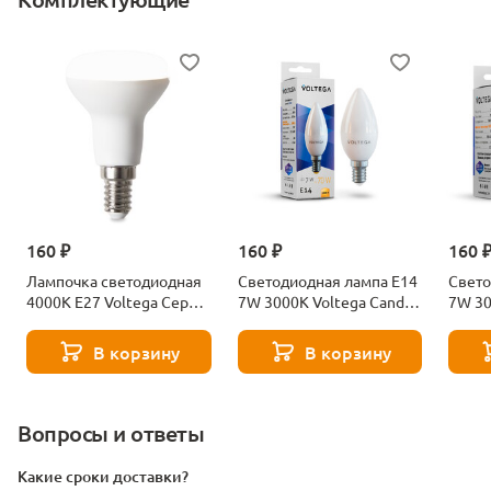
160 ₽
160 ₽
160 
Лампочка светодиодная
Светодиодная лампа E14
Свето
4000К Е27 Voltega Серия
7W 3000K Voltega Candle
7W 30
- 271 8585
7230
7242
В корзину
В корзину
Вопросы и ответы
Какие сроки доставки?