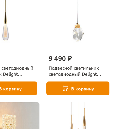
9 490 ₽
 светодиодный
Подвесной светильник
 Delight
светодиодный Delight
 Pour DD20591-1
Collection Crystal rock 1
gold
В корзину
В корзину