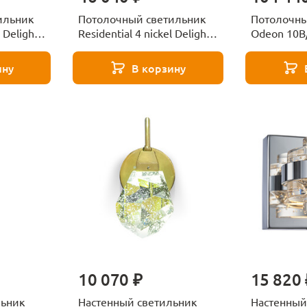
ильник
Потолочный светильник
Потолочны
l Delight
Residential 4 nickel Delight
Odeon 10B/
Collection
Delight Col
ину
В корзину
10 070 ₽
15 820 
льник
Настенный светильник
Настенный