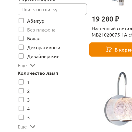
19 280 ₽
Абажур
Настенный свети
Без плафона
MB21020075-1A c
Бокал
Delight Collection
Декоративный
В корз
Дизайнерские
Еще
Количество ламп
1
2
3
4
5
Еще