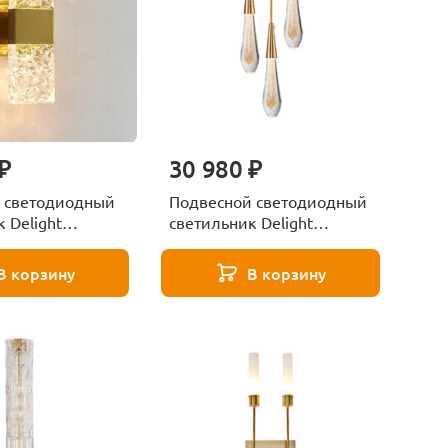
₽
30 980 ₽
 светодиодный
Подвесной светодиодный
 Delight
светильник Delight
 Wall lamp WB029
Collection DD20591-3 gold
В корзину
В корзину