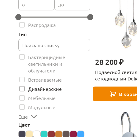
от
до
Распродажа
Тип
Бактерицидные
28 200 ₽
светильники и
облучатели
Подвесной свети
сетодиодный Deli
Встраиваемые
Collection Crystal r
Дизайнерские
chrome
В корз
Мебельные
Модульные
Еще
Цвет