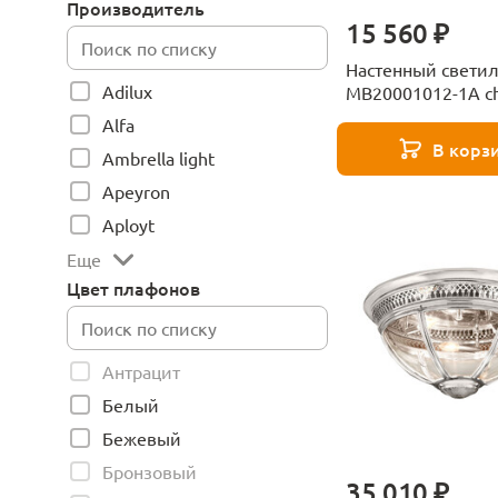
Производитель
15 560 ₽
Настенный свети
Adilux
MB20001012-1A c
Delight Collection
Alfa
В корз
Ambrella light
Apeyron
Aployt
Еще
Цвет плафонов
Антрацит
Белый
Бежевый
Бронзовый
35 010 ₽