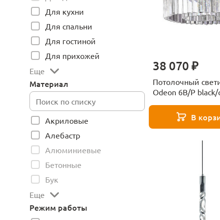
Для кухни
Для спальни
Для гостиной
Для прихожей
38 070 ₽
Еще
Потолочный свет
Материал
Odeon 6B/P black/c
Delight Collection
В корз
Акриловые
Алебастр
Алюминиевые
Бетонные
Бук
Еще
Режим работы