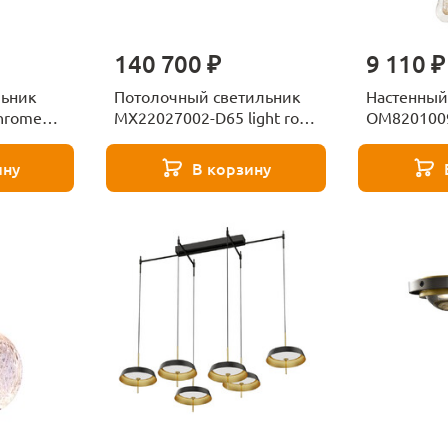
140 700 ₽
9 110 ₽
льник
Потолочный светильник
Настенный
hrome
MX22027002-D65 light rose
OM8201009
gold Delight Collection
Delight Col
ину
В корзину