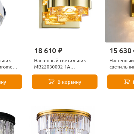
18 610 ₽
15 630 
льник
Настенный светильник
Настенный
hrome
MB22030002-1A
светильник
gold/champagne Delight
Collection
Collection
gold
ину
В корзину