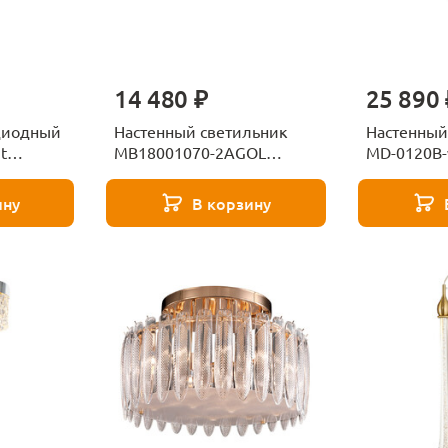
14 480 ₽
25 890 
диодный
Настенный светильник
Настенный
t
MB18001070-2AGOL
MD-0120B-
-C1
Delight Collection
Delight Col
ину
В корзину