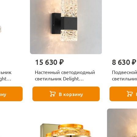
15 630 ₽
8 630 ₽
льник
Настенный светодиодный
Подвесной
ght
светильник Delight
светильник
ock 3
Collection Wall lamp WB030
Collection
black
gold
ину
В корзину