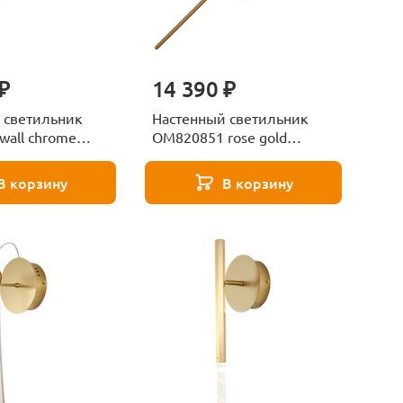
₽
14 390 ₽
 светильник
Настенный светильник
wall chrome
OM820851 rose gold
lection
Delight Collection
В корзину
В корзину