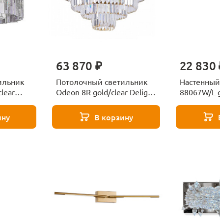
63 870 ₽
22 830 
ильник
Потолочный светильник
Настенный
lear
Odeon 8R gold/clear Delight
88067W/L g
Collection
Delight Col
ину
В корзину