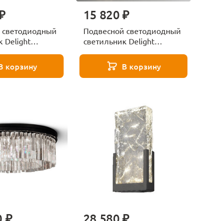
₽
15 820 ₽
 светодиодный
Подвесной светодиодный
 Delight
светильник Delight
 MT9108-1W gun
Collection Colvin MT9176-
1H titanium gold
В корзину
В корзину
0 ₽
28 580 ₽