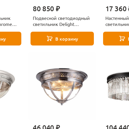
80 850 ₽
17 360 
льник
Подвесной светодиодный
Настенный
hrome
светильник Delight
светильник
Collection MD18001061-6B
Collection
black/gold
black
ину
В корзину
46 040 ₽
104 44