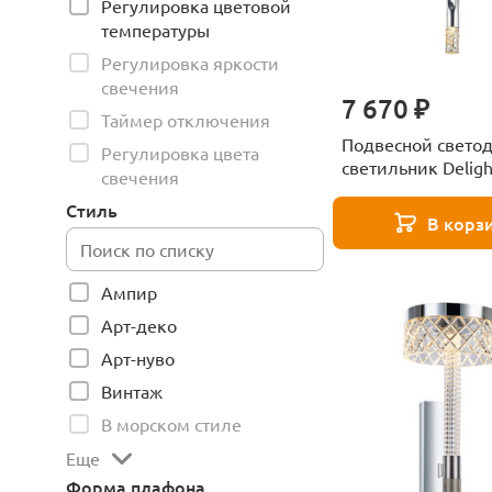
Регулировка цветовой
температуры
Регулировка яркости
свечения
7 670 ₽
Таймер отключения
Подвесной свето
Регулировка цвета
светильник Deligh
свечения
Collection OM2365
Стиль
chrome
В корз
Ампир
Арт-деко
Арт-нуво
Винтаж
В морском стиле
Еще
Форма плафона