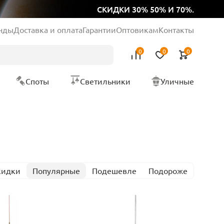
СКИДКИ 30% 50% И 70%.
нды
Доставка и оплата
Гарантии
Оптовикам
Контакты
0
0
0
Споты
Светильники
Уличные
кидки
Популярные
Подешевле
Подороже