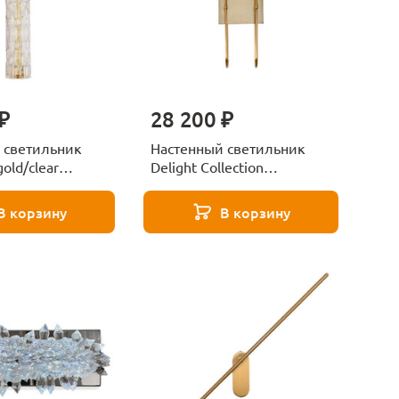
₽
28 200 ₽
 светильник
Настенный светильник
old/clear
Delight Collection
lection
BRWL7035 antique brass
В корзину
В корзину