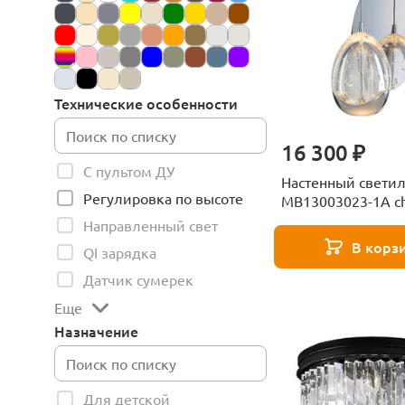
Технические особенности
16 300 ₽
С пультом ДУ
Настенный свети
Регулировка по высоте
MB13003023-1A c
Delight Collection
Направленный свет
В корз
QI зарядка
Датчик сумерек
Еще
Назначение
Для детской