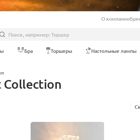
О компании
Бре
ры
Бра
Торшеры
Настольные лампы
on
 Collection
С