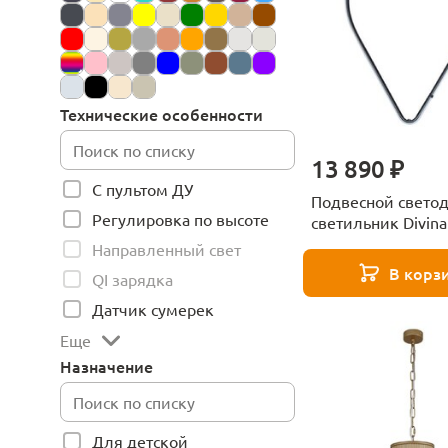
Технические особенности
13 890 ₽
С пультом ДУ
Подвесной свето
Регулировка по высоте
светильник Divina
Formica 1906/06 S
Направленный свет
В корз
QI зарядка
Датчик сумерек
Еще
Назначение
Для детской