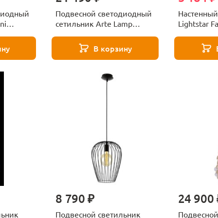
диодный
Подвесной светодиодный
Настенный
ni
сетильник Arte Lamp
Lightstar 
L-
Fiorato A2442SP-15PB
ину
В корзину
8 790 ₽
24 900 
льник
Подвесной светильник
Подвесной