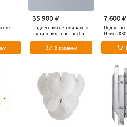
35 900 ₽
7 600 ₽
льник
Подвесной светодиодный
Подвесные 
светильник Imperium Loft
Илина 080
178135-26
ину
В корзину