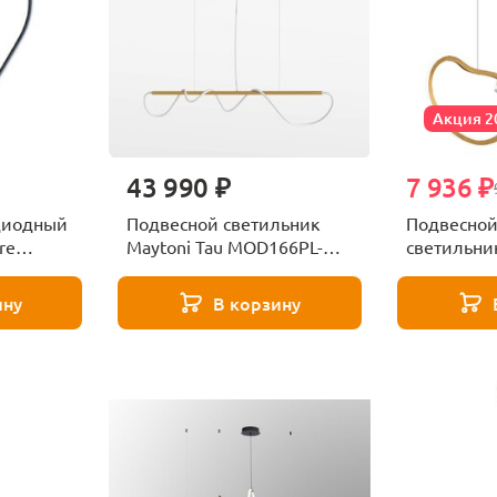
Акция 
43 990 ₽
7 936 ₽
диодный
Подвесной светильник
Подвесной
re
Maytoni Tau MOD166PL-
светильник
P-19
L30G3K
SL6505.203
ину
В корзину