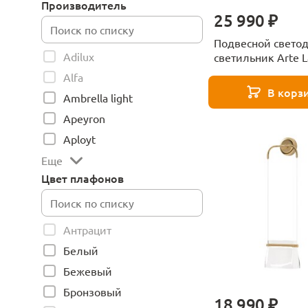
Производитель
25 990 ₽
Подвесной свето
Adilux
светильник Arte 
Klimt A2850SP-80
Alfa
В корз
Ambrella light
Apeyron
Aployt
Еще
Цвет плафонов
Антрацит
Белый
Бежевый
Бронзовый
18 990 ₽