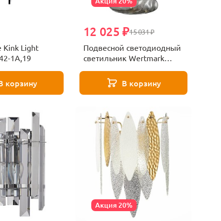
Акция 20%
12 025 ₽
15 031 ₽
Kink Light
Подвесной светодиодный
42-1A,19
светильник Wertmark
WE219.02.163
В корзину
В корзину
Акция 20%