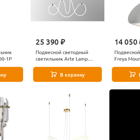
25 390 ₽
14 050 
льник
Подвесной светодный
Подвесной
200-1P
светильник Arte Lamp
Freya Mou
Klimt A2850SP-80BK
01W
ину
В корзину