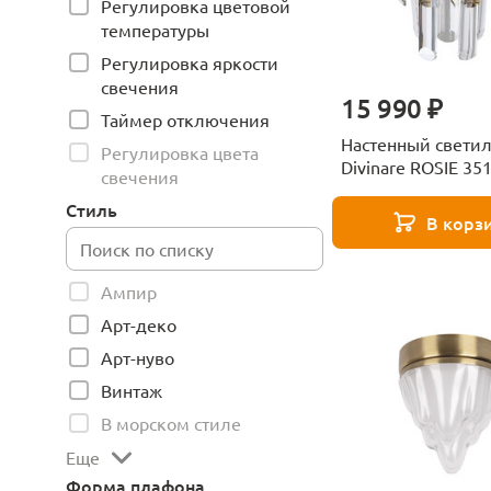
Регулировка цветовой
температуры
Регулировка яркости
свечения
15 990 ₽
Таймер отключения
Настенный свети
Регулировка цвета
Divinare ROSIE 35
свечения
3
Стиль
В корз
Ампир
Арт-деко
Арт-нуво
Винтаж
В морском стиле
Еще
Форма плафона