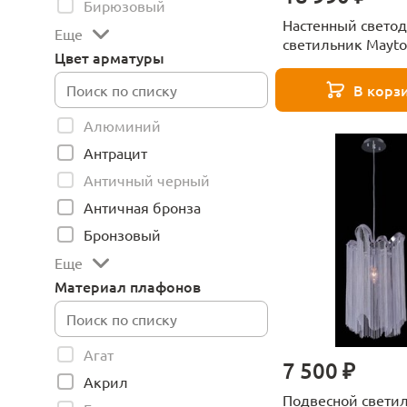
Бирюзовый
Настенный свето
Еще
светильник Mayto
Цвет арматуры
Cabaret MOD170W
L8BS3K1
В корз
Алюминий
Антрацит
Античный черный
Античная бронза
Бронзовый
Еще
Материал плафонов
Агат
7 500 ₽
Акрил
Подвесной свети