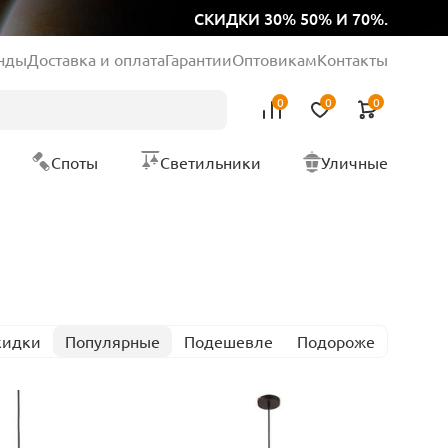
СКИДКИ 30% 50% И 70%.
нды
Доставка и оплата
Гарантии
Оптовикам
Контакты
0
0
0
Споты
Светильники
Уличные
кидки
Популярные
Подешевле
Подороже