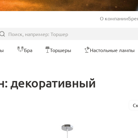
О компании
Бре
ры
Бра
Торшеры
Настольные лампы
н: декоративный
С