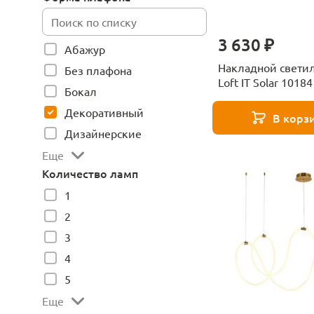
3 630 ₽
Абажур
Накладной свети
Без плафона
Loft IT Solar 10184
Бокал
Декоративный
В корз
Дизайнерские
Еще
Количество ламп
1
2
3
4
5
Еще