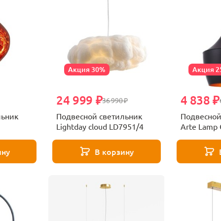
Акция 30%
Акция 
24 999 ₽
4 838 ₽
36 990 ₽
льник
Подвесной светильник
Подвесной
Lightday cloud LD7951/4
Arte Lamp 
A3407SP-1
ину
В корзину