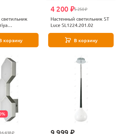
4 200 ₽
5 250 ₽
 светильник
Настенный светильник ST
riya
Luce SL1224.201.02
2W
В корзину
В корзину
70%
9 999 ₽
16 438 ₽