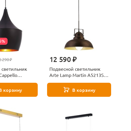
25%
12 590 ₽
6 290 ₽
 светильник
Подвесной светильник
Cappello
Arte Lamp Martin A5213SP-
BK
1BR
В корзину
В корзину