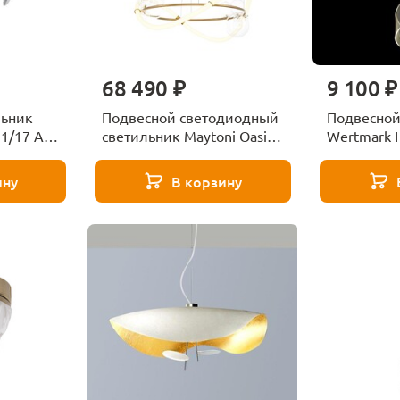
68 490 ₽
9 100 ₽
льник
Подвесной светодиодный
Подвесной
11/17 AP-
светильник Maytoni Oasis
Wertmark H
MOD289PL-L44BS3K
WE452.01.
ину
В корзину