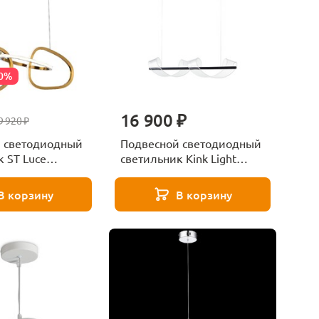
20%
16 900 ₽
9 920 ₽
 светодиодный
Подвесной светодиодный
 ST Luce
светильник Kink Light
.26
Илина 08042-2AS,19
В корзину
В корзину