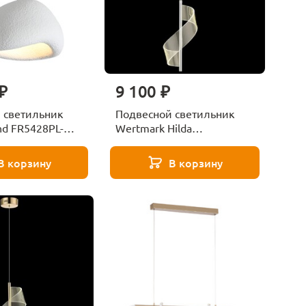
₽
9 100 ₽
 светильник
Подвесной светильник
nd FR5428PL-
Wertmark Hilda
WE452.01.103
В корзину
В корзину