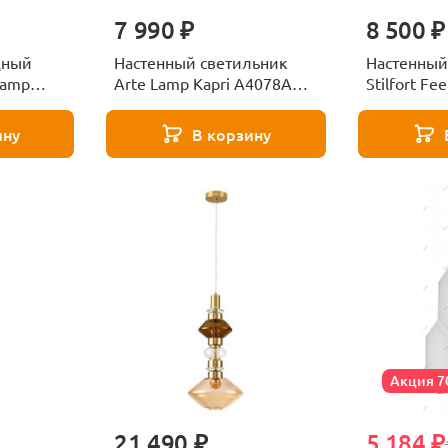
7 990 ₽
8 500 ₽
дный
Настенный светильник
Настенный
Lamp
Arte Lamp Kapri A4078AP-
Stilfort Fee
PB
2CC
2114/09/0
ину
В корзину
Акция 
21 490 ₽
5 184 ₽