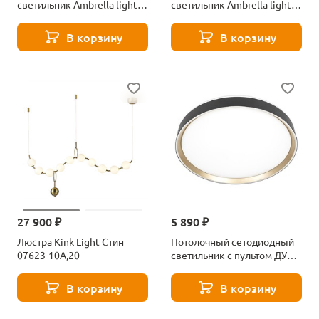
светильник Ambrella light
светильник Ambrella light
FZ1300
Orbital Design FZ1306
В корзину
В корзину
27 900 ₽
5 890 ₽
Люстра Kink Light Стин
Потолочный сетодиодный
07623-10A,20
светильник с пультом ДУ
Citilux BOSS CL751251G
В корзину
В корзину