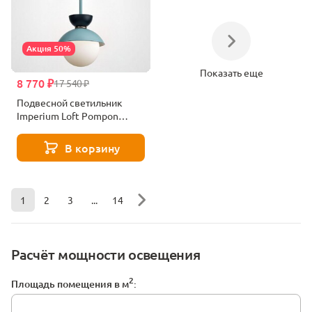
Акция 50%
Показать еще
8 770 ₽
17 540 ₽
Подвесной светильник
Imperium Loft Pompon
179672-26
В корзину
1
2
3
...
14
Расчёт мощности освещения
2
Площадь помещения в м
: