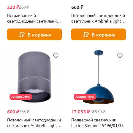
220 ₽
660 ₽
260 ₽
Встраиваемый
Потолочный светодиодный
светодиодный светильник
светильник Ambrella light
Ambrella light LED S288 BL
Techno Spot TN237
В корзину
В корзину
Акция 20%
Акция 10%
600 ₽
17 055 ₽
755 ₽
18 950 ₽
Потолочный светодиодный
Подвесной светильник
светильник Ambrella light
Lucide Siemon 45496/01/35
Techno Spot TN254