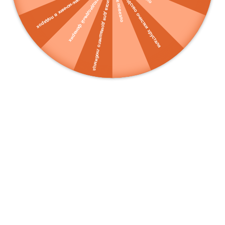
Светильник-ночник в подарок
Средство очистки хрусталя
Светодиодный фонарик
Не повезло
Миска для домашнего любимца
7 990 ₽
7 490 ₽
Подвесной светильник Arte
Подвесной светильник Arte
Lamp Celesta A2769SP-1WH
Lamp Gemelli A2150SP-1WG
В корзину
В корзину
Акция 20%
Акция 20%
2 120 ₽
1 570 ₽
2 650 ₽
1 960 ₽