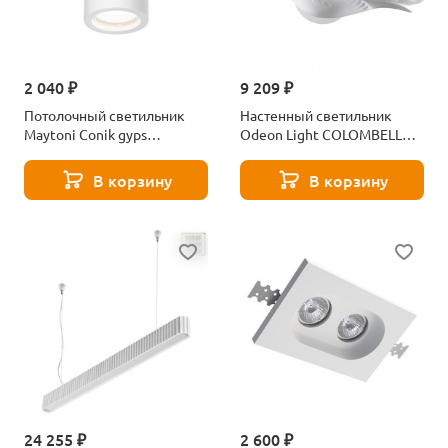
2 040 ₽
9 209 ₽
Потолочный светильник
Настенный светильник
Maytoni Conik gyps
Odeon Light COLOMBELLA
C003CW-01W-1
4341/3WLA
В корзину
В корзину
24 255 ₽
2 600 ₽