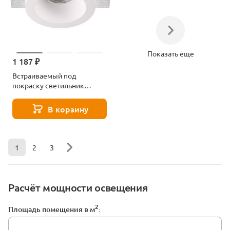
Показать еще
1 187 ₽
Встраиваемый под
покраску светильник
Novotech Yeso 370476
В корзину
1
2
3
Расчёт мощности освещения
2
Площадь помещения в м
: