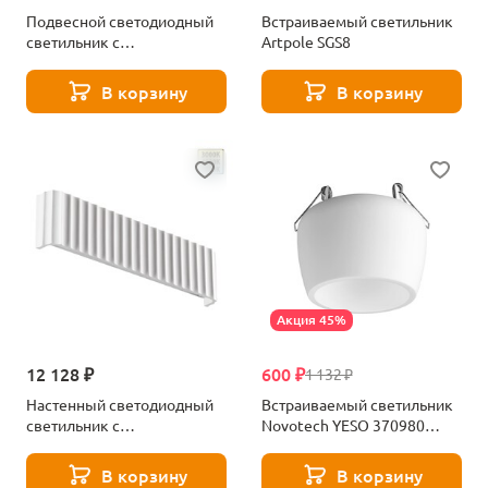
Подвесной светодиодный
Встраиваемый светильник
светильник с
Artpole SGS8
переключателем
цв.температуры Novotech
В корзину
В корзину
YESO 359404 белый
Акция 45%
12 128 ₽
600 ₽
1 132 ₽
Настенный светодиодный
Встраиваемый светильник
светильник с
Novotech YESO 370980
переключателем
белый
цв.температуры Novotech
В корзину
В корзину
YESO 359402 белый