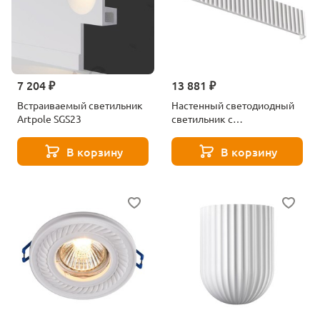
7 204 ₽
13 881 ₽
Встраиваемый светильник
Настенный светодиодный
Artpole SGS23
светильник с
переключателем
цв.температуры Novotech
В корзину
В корзину
YESO 359403 белый