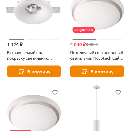
Акция 50%
1 124 ₽
4 040 ₽
8 080 ₽
Встраиваемый под
Потолочный светодиодный
покраску светильник
светильник Novotech Cail
Novotech Yeso 370483
357930
В корзину
В корзину