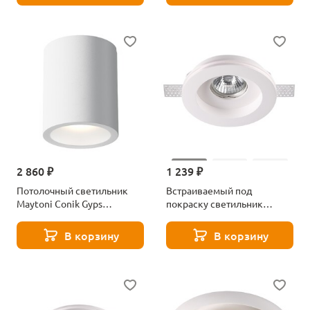
2 860 ₽
1 239 ₽
Потолочный светильник
Встраиваемый под
Maytoni Conik Gyps
покраску светильник
C001CW-01W
Novotech Yeso 370467
В корзину
В корзину