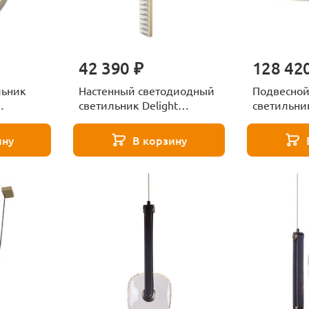
42 390 ₽
128 42
льник
Настенный светодиодный
Подвесной
светильник Delight
светильник
ack/gold
Collection MB24083001-1A
Collection
black/gold
black/gold
ину
В корзину