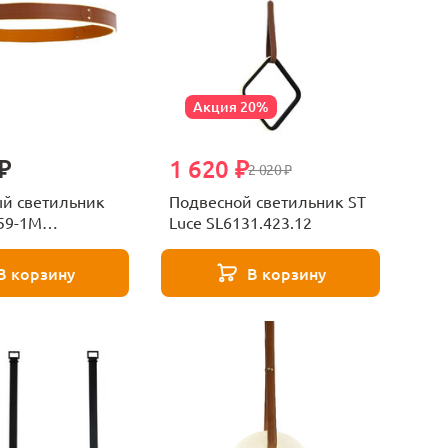
Акция 20%
₽
1 620 ₽
2 020 ₽
й светильник
Подвесной светильник ST
59-1M
Luce SL6131.423.12
k Delight
В корзину
В корзину