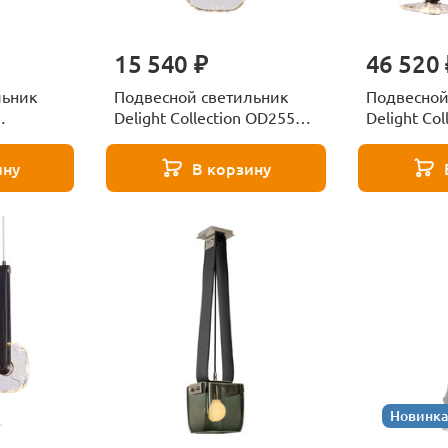
15 540 ₽
46 520 
льник
Подвесной светильник
Подвесной
Delight Collection OD2553-
Delight Col
ack/gold
1B black/clear
3 black/clea
ину
В корзину
Новинка