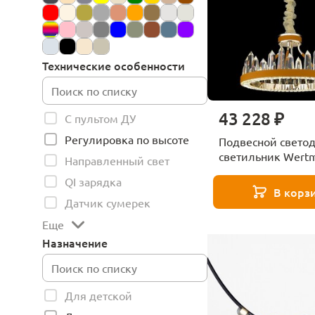
Технические особенности
43 228 ₽
С пультом ДУ
Регулировка по высоте
Подвесной свето
светильник Wert
Направленный свет
Leona WE456.06.3
QI зарядка
В корз
Датчик сумерек
Еще
Назначение
Для детской