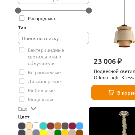
Распродажа
Тип
Бактерицидные
светильники и
23 006 ₽
облучатели
Подвесной свети
Встраиваемые
Odeon Light Kress
Дизайнерские
Мебельные
В корз
Модульные
Еще
Цвет