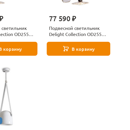
₽
77 590 ₽
 светильник
Подвесной светильник
lection OD2553-
Delight Collection OD2553-
r
5 black/clear
В корзину
В корзину