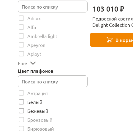
103 010 ₽
Adilux
Подвесной свети
Delight Collection
Alfa
7 black/clear
Ambrella light
В корз
Apeyron
Aployt
Еще
Цвет плафонов
Антрацит
Белый
Бежевый
Бронзовый
Бирюзовый