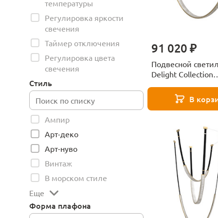
температуры
Регулировка яркости
свечения
Таймер отключения
91 020 ₽
Регулировка цвета
Подвесной свети
свечения
Delight Collection
Стиль
MD24083001-1E bl
В корз
Ампир
Арт-деко
Арт-нуво
Винтаж
В морском стиле
Еще
Форма плафона