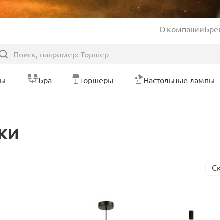
О компании
Бре
ры
Бра
Торшеры
Настольные лампы
ки
С