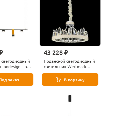
₽
43 228 ₽
 светодиодный
Подвесной светодиодный
 Inodesign Line
светильник Wertmark
33
Leona WE456.06.103
Под заказ
В корзину