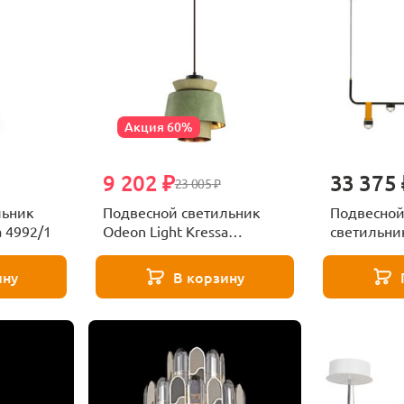
Акция 60%
9 202 ₽
33 375 
23 005 ₽
льник
Подвесной светильник
Подвесной
a 4992/1
Odeon Light Kressa
светильник
4992/1A
Star 44.10
ину
В корзину