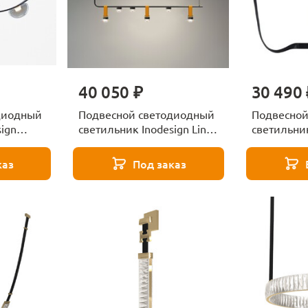
40 050 ₽
30 490 
диодный
Подвесной светодиодный
Подвесной
ign
светильник Inodesign Line
светильник
Star 44.1233
1238/04 SP
каз
Под заказ