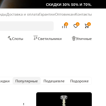
СКИДКИ 30% 50% И 70%.
нды
Доставка и оплата
Гарантии
Оптовикам
Контакты
0
0
0
Споты
Светильники
Уличные
кидки
Популярные
Подешевле
Подороже