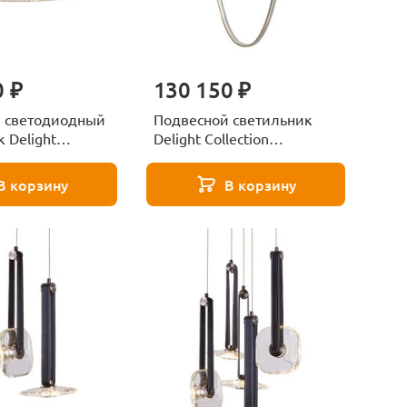
0 ₽
130 150 ₽
 светодиодный
Подвесной светильник
 Delight
Delight Collection
 MD24083001-1A
MD24083001-1G black/gold
В корзину
В корзину