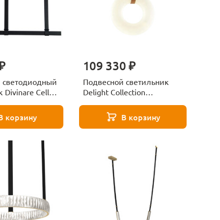
₽
109 330 ₽
 светодиодный
Подвесной светильник
 Divinare Cella
Delight Collection
-33
6468/D300 brown/white
В корзину
В корзину