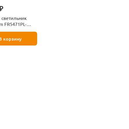
₽
 светильник
um FR5471PL-
В корзину