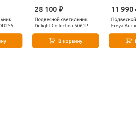
28 100 ₽
11 990 
льник
Подвесной светильник
Подвесной
 OD2553-
Delight Collection 5061P
Freya Aur
nickel/smoky
L12W
ину
В корзину