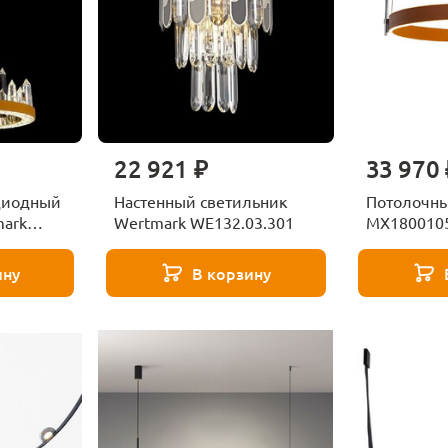
22 921 ₽
33 970 
диодный
Настенный светильник
Потолочны
mark
Wertmark WE132.03.301
MX180010
03
coffee/blac
Collection
ину
В корзину