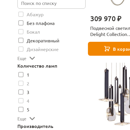
Абажур
309 970 ₽
Без плафона
Подвесной свети
Бокал
Delight Collection
MD24083001-3A bl
Декоративный
В корз
Дизайнерские
Еще
Количество ламп
1
2
3
4
5
Еще
Производитель