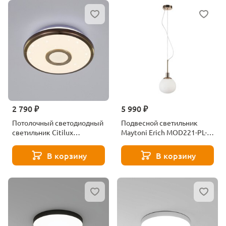
2 790 ₽
5 990 ₽
Потолочный светодиодный
Подвесной светильник
светильник Citilux
Maytoni Erich MOD221-PL-
СтарЛайт CL70313
01-G
В корзину
В корзину