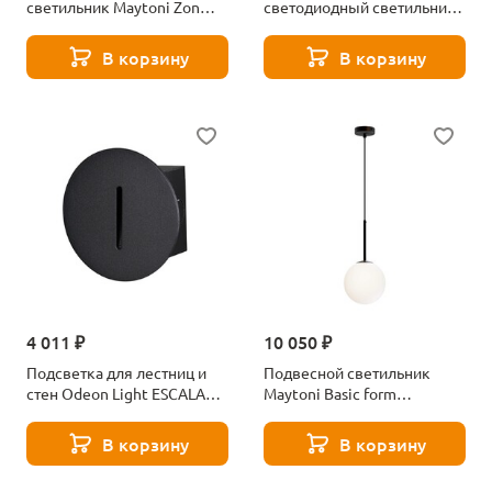
светильник Maytoni Zon
светодиодный светильник
C032CL-24W3K-RD-MG
Maytoni Mini DL059-7W4K-
W
В корзину
В корзину
4 011 ₽
10 050 ₽
Подсветка для лестниц и
Подвесной светильник
стен Odeon Light ESCALA
Maytoni Basic form
7051/3WL
MOD321PL-01B1
В корзину
В корзину