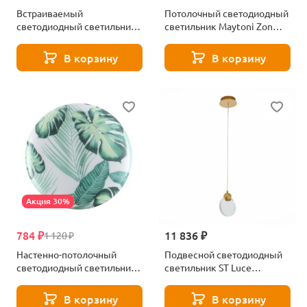
Встраиваемый
Потолочный светодиодный
светодиодный светильник
светильник Maytoni Zon
Maytoni Mini DL059-7W3K-B
C032CL-90W3K-RD-MG
В корзину
В корзину
Акция 30%
784 ₽
11 836 ₽
1 120 ₽
Настенно-потолочный
Подвесной светодиодный
светодиодный светильник
светильник ST Luce
Sonex FLORI 7748/CL белый
Montecelio SL6104.203.01
В корзину
В корзину