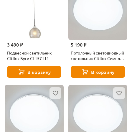
3 490 ₽
5 190 ₽
Подвесной светильник
Потолочный светодиодный
Citilux Буги CL157111
светильник Citilux Симпла
CL714480G
В корзину
В корзину