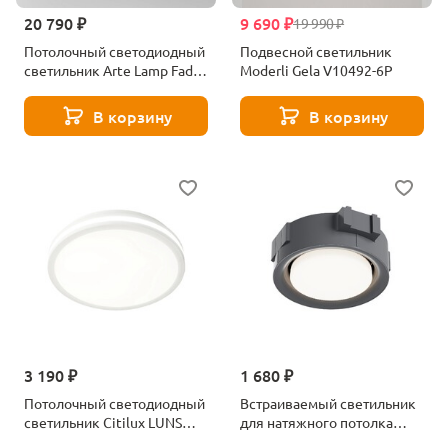
20 790 ₽
9 690 ₽
19 990 ₽
Потолочный светодиодный
Подвесной светильник
светильник Arte Lamp Fado
Moderli Gela V10492-6P
A7399PL-1WH
В корзину
В корзину
3 190 ₽
1 680 ₽
Потолочный светодиодный
Встраиваемый светильник
светильник Citilux LUNS
для натяжного потолка
CL711010V
Maytoni Intro DL019-GX53-B