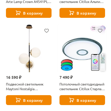
Arte Lamp Crown A4541PL-
светильник Citilux Альпина
3WG
CL71818
В корзину
В корзину
16 590 ₽
7 490 ₽
Подвесной светильник
Потолочный светодиодный
Maytoni Nostalgia
светильник Citilux Старлайт
MOD048PL-03G
Смарт CL703A30G
В корзину
В корзину