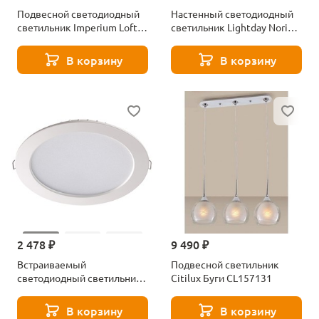
Подвесной светодиодный
Настенный светодиодный
светильник Imperium Loft
светильник Lightday Nori
Cruise 207815-26
LD88996
В корзину
В корзину
2 478 ₽
9 490 ₽
Встраиваемый
Подвесной светильник
светодиодный светильник
Citilux Буги CL157131
Novotech Luna 358031
В корзину
В корзину