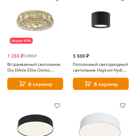
Акция 45%
1 255 ₽
3 500 ₽
2 280 ₽
Встраиваемый светильник
Потолочный светодиодный
Dio DArte Elite Osimo
светильник Maytoni Hydra
GU10.5.14.9.100 G
C090CL-10W4K-B
В корзину
В корзину