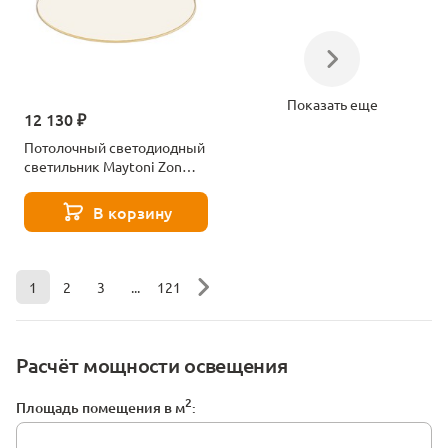
Показать еще
12 130 ₽
Потолочный светодиодный
светильник Maytoni Zon
C032CL-45W4K-RD-MG
В корзину
1
2
3
...
121
Расчёт мощности освещения
2
Площадь помещения в м
: