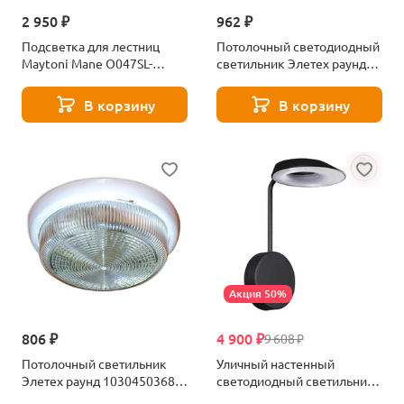
2 950 ₽
962 ₽
Подсветка для лестниц
Потолочный светодиодный
Maytoni Mane O047SL-
светильник Элетех раунд
L3W3K
1030450366 9Вт 6000К
В корзину
В корзину
Акция 50%
806 ₽
4 900 ₽
9 608 ₽
Потолочный светильник
Уличный настенный
Элетех раунд 1030450368
светодиодный светильник
IP44
с выключателем-диммером