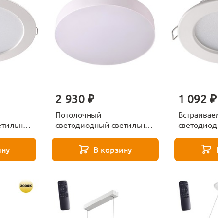
2 930 ₽
1 092 ₽
Потолочный
Встраива
етильник
светодиодный светильник
светодиод
8031
Novotech Ornate 358109
Novotech L
ину
В корзину