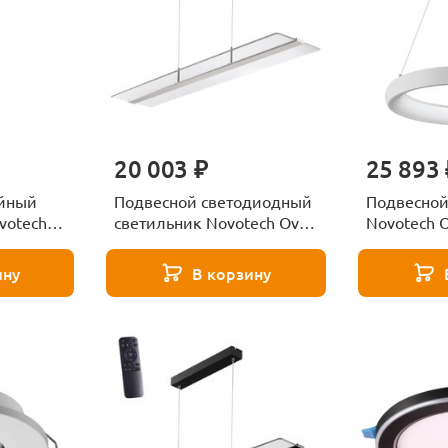
20 003 ₽
25 893 
ейный
Подвесной светодиодный
Подвесной
votech
светильник Novotech Over
Novotech 
Iter 358991
359032
ину
В корзину