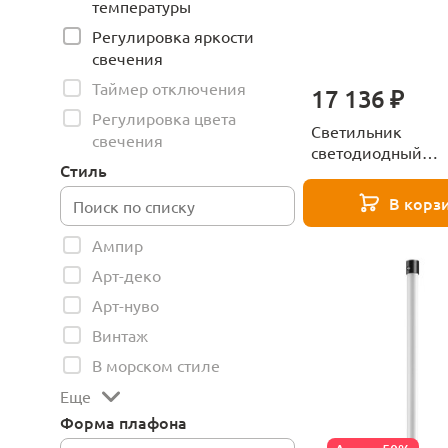
температуры
Регулировка яркости
свечения
Таймер отключения
17 136 ₽
Регулировка цвета
Светильник
свечения
светодиодный
Стиль
диммируемый со
цветовой темпера
В корз
пультом ДУ Novot
359373
Ампир
Арт-деко
Арт-нуво
Винтаж
В морском стиле
Еще
Форма плафона