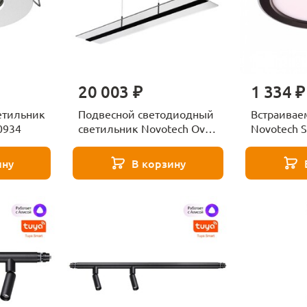
20 003 ₽
1 334 ₽
етильник
Подвесной светодиодный
Встраивае
0934
светильник Novotech Over
Novotech 
Iter 358992
359015
ину
В корзину