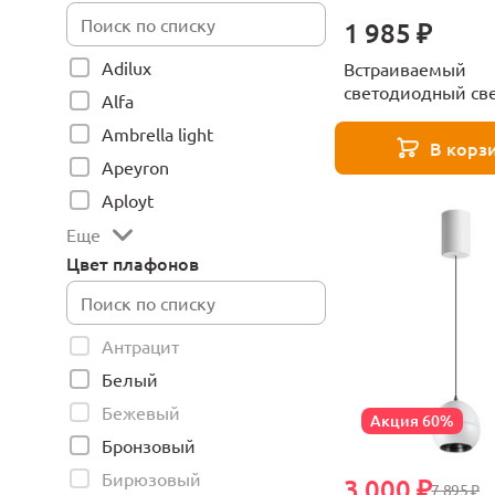
1 985 ₽
Adilux
Встраиваемый
светодиодный св
Alfa
Novotech Luna 35
Ambrella light
В корз
Apeyron
Aployt
Еще
Цвет плафонов
Антрацит
Белый
Бежевый
Акция 60%
Бронзовый
Бирюзовый
3 000 ₽
7 895 ₽