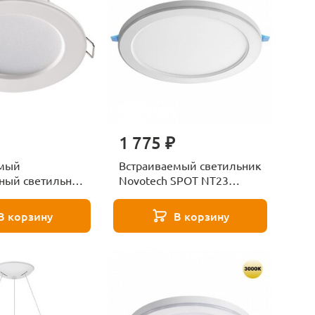
1 775 ₽
емый
Встраиваемый светильник
ный светильник
Novotech SPOT NT23
una 358028
359022
В корзину
В корзину