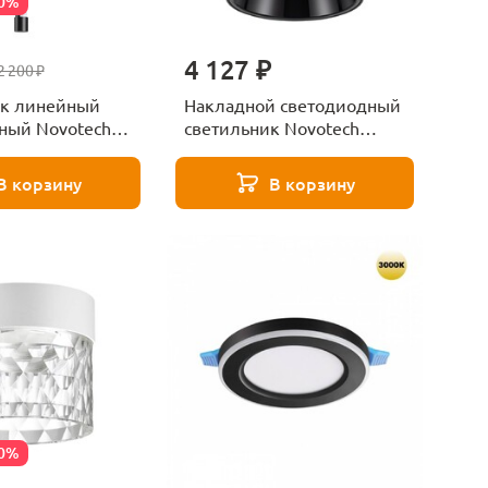
50%
4 127 ₽
2 200 ₽
к линейный
Накладной светодиодный
ный Novotech
светильник Novotech
43
RECTE 359422 черный
В корзину
В корзину
70%