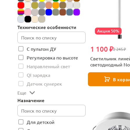
Технические особенности
Акция 50%
1 100 ₽
С пультом ДУ
2 245 ₽
Регулировка по высоте
Светильник лин
светодиодный No
Направленный свет
VITZ 359351
QI зарядка
В корз
Датчик сумерек
Еще
Назначение
Для детской