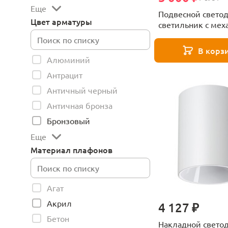
Еще
Подвесной свето
Цвет арматуры
светильник с ме
регулировки выс
Novotech SFERO 
В корз
белый
Алюминий
Антрацит
Античный черный
Античная бронза
Бронзовый
Еще
Материал плафонов
Агат
Акрил
4 127 ₽
Бетон
Накладной свето