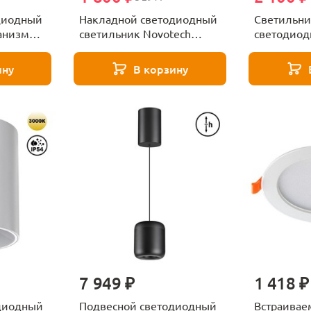
диодный
Накладной светодиодный
Светильни
ханизмом
светильник Novotech
светодиод
оты
ARISTO 359337 белый
VITZ 3593
359341
ину
В корзину
7 949 ₽
1 418 ₽
диодный
Подвесной светодиодный
Встраива