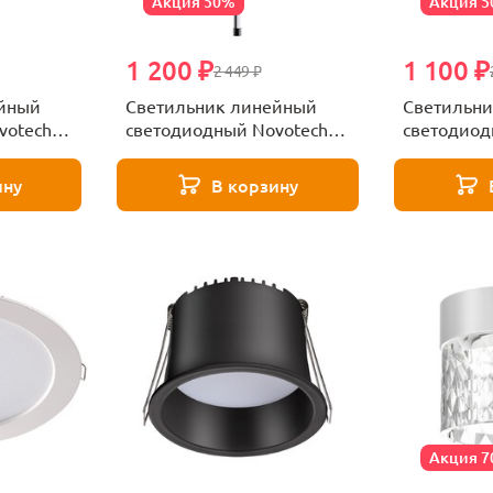
Акция 50%
Акция 
1 200 ₽
1 100 ₽
2 449 ₽
ейный
Светильник линейный
Светильни
votech
светодиодный Novotech
светодиод
VITZ 359346
VITZ 3593
ину
В корзину
Акция 