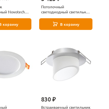
к
Потолочный
ный Novotech
светодиодный светильник
57
Novotech RECTE 359416
белый
В корзину
В корзину
830 ₽
емый
Встраиваемый светильник