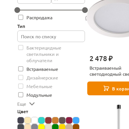
Распродажа
Тип
Бактерицидные
светильники и
2 478 ₽
облучатели
Встраиваемый
Встраиваемые
светодиодный св
Дизайнерские
Novotech Luna 35
Мебельные
В корз
Модульные
Еще
Цвет