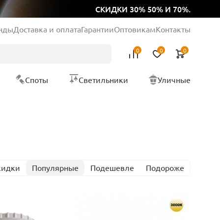
СКИДКИ 30% 50% И 70%.
нды
Доставка и оплата
Гарантии
Оптовикам
Контакты
0
0
0
Споты
Светильники
Уличные
кидки
Популярные
Подешевле
Подороже