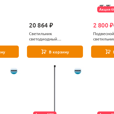
Акция 
20 864 ₽
2 800 ₽
Светильник
Подвесной
светодиодный
светильни
 сменой
диммируемый со сменой
регулиров
турой с
цветовой температурой с
Novotech 
ину
В корзину
ech GLAT
пультом ДУ Novotech GLAT
белый
359374