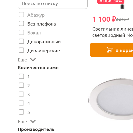
Акция 50%
Абажур
1 100 ₽
2 245 ₽
Без плафона
Светильник лин
Бокал
светодиодный No
VITZ 359352
Декоративный
В корз
Дизайнерские
Еще
Количество ламп
1
2
3
4
5
Еще
Производитель