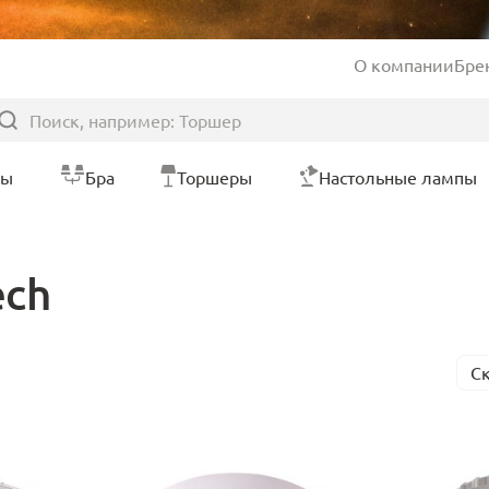
О компании
Бре
ры
Бра
Торшеры
Настольные лампы
ech
С