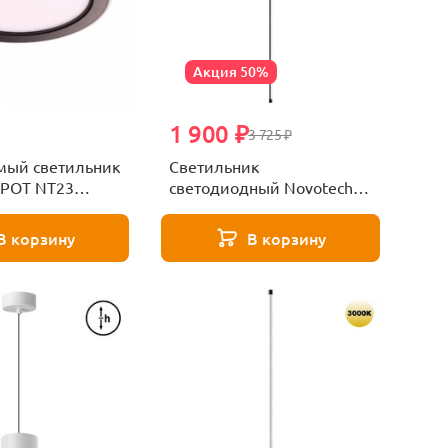
Акция 50%
1 900 ₽
3 725 ₽
мый светильник
Светильник
SPOT NT23
светодиодный Novotech
VITZ 359349
В корзину
В корзину