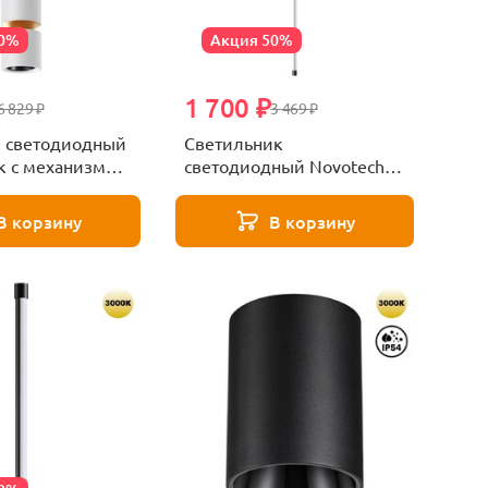
60%
Акция 50%
1 700 ₽
6 829 ₽
3 469 ₽
 светодиодный
Светильник
к с механизмом
светодиодный Novotech
ки высоты
VITZ 359355
ARISTO 359339
В корзину
В корзину