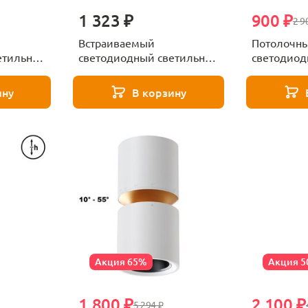
1 323 ₽
900 ₽
2 9
Встраиваемый
Потолочн
етильник
светодиодный светильник
светодиод
8030
Novotech Tran 358900
Novotech O
358997
ину
В корзину
Акция 65%
Акция 
1 800 ₽
2 100 ₽
5 294 ₽