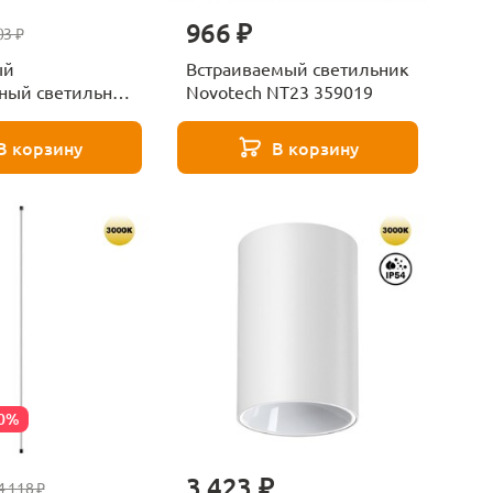
966 ₽
03 ₽
ый
Встраиваемый светильник
ный светильник
Novotech NT23 359019
ver Aura
В корзину
В корзину
50%
3 423 ₽
4 118 ₽