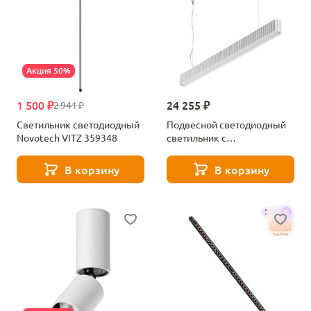
Акция 50%
1 500 ₽
24 255 ₽
2 941 ₽
Светильник светодиодный
Подвесной светодиодный
Novotech VITZ 359348
светильник с
переключателем
цв.температуры Novotech
В корзину
В корзину
YESO 359404 белый