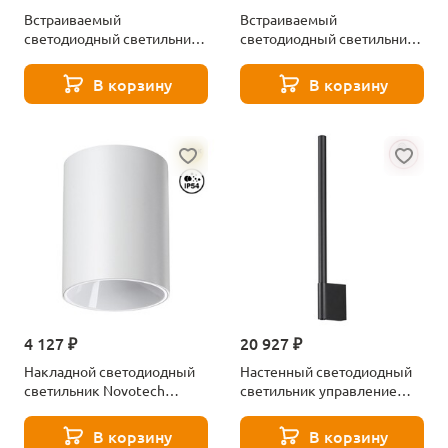
Встраиваемый
Встраиваемый
светодиодный светильник
светодиодный светильник
Maytoni Focus T C140TRS-
Maytoni Focus T C140RS-
L200-7W3K-BBS
L300-7W3K-BBS
В корзину
В корзину
4 127 ₽
20 927 ₽
Накладной светодиодный
Настенный светодиодный
светильник Novotech
светильник управление
RECTE 359420 белый
сенсерное Novotech Fermo
359311 черный
В корзину
В корзину