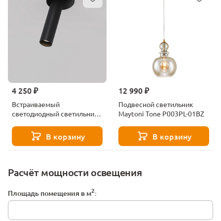
4 250 ₽
12 990 ₽
Встраиваемый
Подвесной светильник
светодиодный светильник
Maytoni Tone P003PL-01BZ
Maytoni Focus T C140TRS-
L200-7W3K-B
В корзину
В корзину
Расчёт мощности освещения
2
Площадь помещения в м
: