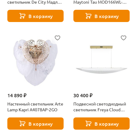
светильник De City Мадлен
Maytoni Tau MOD166WL-
424017301
L12G3K
В корзину
В корзину
14 890 ₽
30 400 ₽
Настенный светильник Arte
Подвесной светодиодный
Lamp Kapri A4078AP-2GO
светильник Freya Cloud
FR5441PL-L40G
В корзину
В корзину