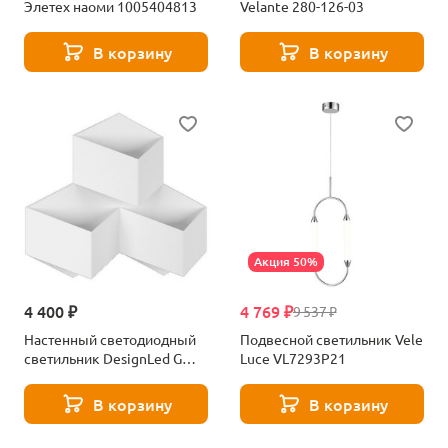
Элетех наоми 1005404813
Velante 280-126-03
В корзину
В корзину
Акция 50%
4 400 ₽
4 769 ₽
9 537 ₽
Настенный светодиодный
Подвесной светильник Vele
светильник DesignLed GW
Luce VL7293P21
Palmira GW-1101-3-9-WH-
WW 003280
В корзину
В корзину