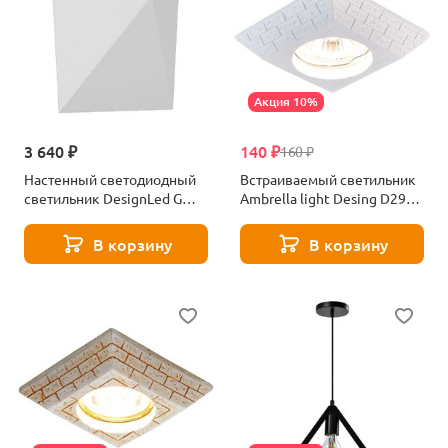
Акция 10%
3 640 ₽
140 ₽
160 ₽
Настенный светодиодный
Встраиваемый светильник
светильник DesignLed GW
Ambrella light Desing D2920
Tango GW-A816-7-WH-WW
W
003197
В корзину
В корзину