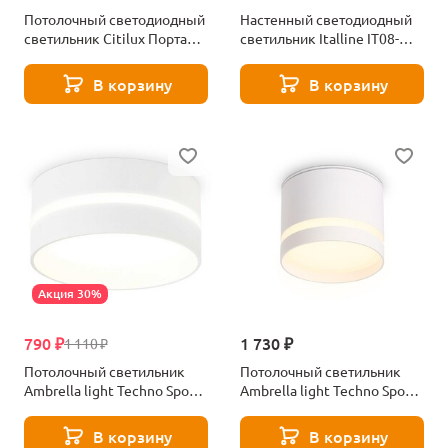
Потолочный светодиодный
Настенный светодиодный
светильник Citilux Портал
светильник Italline IT08-
CL32413G1
8019 black
В корзину
В корзину
Акция 30%
790 ₽
1 730 ₽
1 110 ₽
Потолочный светильник
Потолочный светильник
Ambrella light Techno Spot
Ambrella light Techno Spot
IP Protect TN5391
IP Protect TN6571
В корзину
В корзину