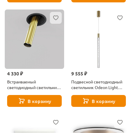
4 330 ₽
9 555 ₽
Встраиваемый
Подвесной светодиодный
светодиодный светильник
светильник Odeon Light
Maytoni Focus T C140RS-
Sparky 4369/5L
L200-7W4K-BBS
В корзину
В корзину