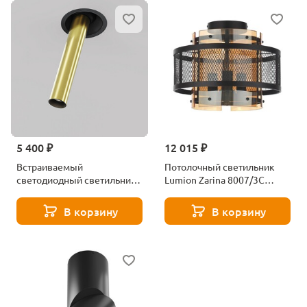
5 400 ₽
12 015 ₽
Встраиваемый
Потолочный светильник
светодиодный светильник
Lumion Zarina 8007/3C
Maytoni Focus T C140RS-
черный
L300-7W4K-BBS
В корзину
В корзину