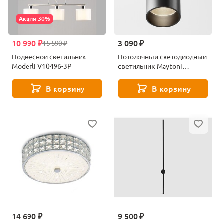
Акция 30%
10 990 ₽
3 090 ₽
15 590 ₽
Подвесной светильник
Потолочный светодиодный
Moderli V10496-3P
светильник Maytoni
Technical Focus LED C056CL-
L12B3K-W-B
В корзину
В корзину
14 690 ₽
9 500 ₽