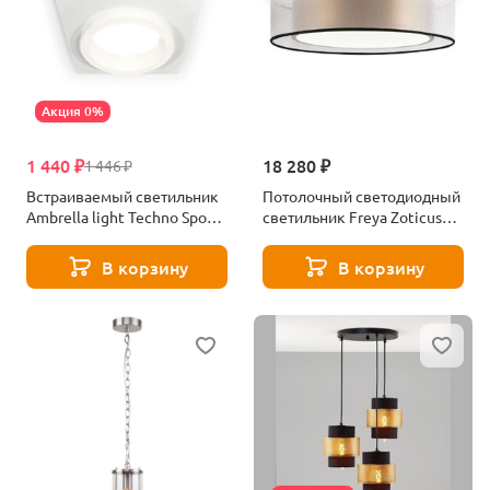
Акция 0%
1 440 ₽
18 280 ₽
1 446 ₽
Встраиваемый светильник
Потолочный светодиодный
Ambrella light Techno Spot
светильник Freya Zoticus
XC (C6520, N6245)
FR6005CL-L36G
XC6520064
В корзину
В корзину