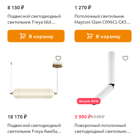
8 130 ₽
1 270 ₽
Подвесной светодиодный
Потолочный светильник
светильник Freya Idol
Maytoni Glam C096CL-GX53-
FR6134PL-L4G
W
В корзину
В корзину
Акция 40%
18 170 ₽
3 990 ₽
6 530 ₽
Подвесной светодиодный
Поворотный потолочный
светильник Freya Awella
светодиодный светильник
FR6135PL-L18BT
Maytoni Focus T C142CL-