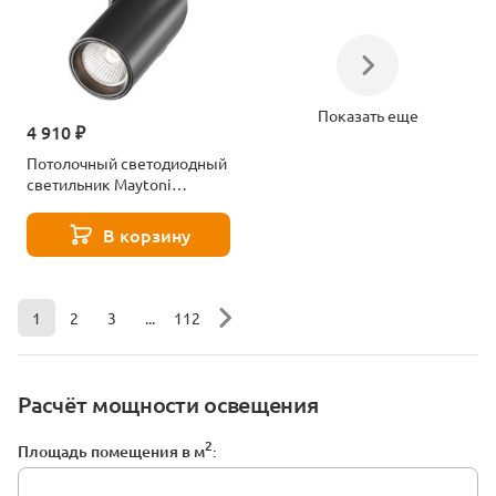
Показать еще
4 910 ₽
Потолочный светодиодный
светильник Maytoni
Technical Dafne C027CL-
L10B4K
В корзину
1
2
3
...
112
Расчёт мощности освещения
2
Площадь помещения в м
: