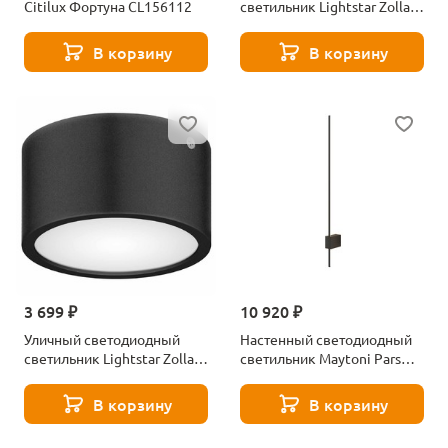
Citilux Фортуна CL156112
светильник Lightstar Zolla
380163
В корзину
В корзину
3 699 ₽
10 920 ₽
Уличный светодиодный
Настенный светодиодный
светильник Lightstar Zolla
светильник Maytoni Pars
380173
C070WL-L6B3K
В корзину
В корзину