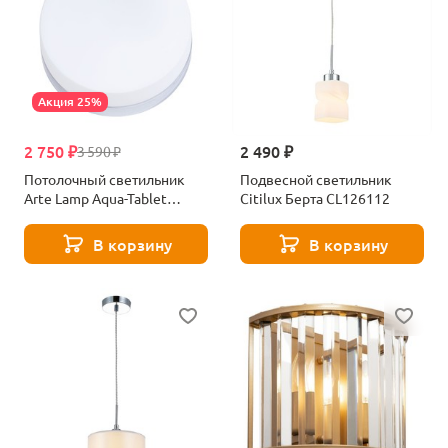
Акция 25%
2 750 ₽
2 490 ₽
3 590 ₽
Потолочный светильник
Подвесной светильник
Arte Lamp Aqua-Tablet
Citilux Берта CL126112
A6047PL-1CC
В корзину
В корзину