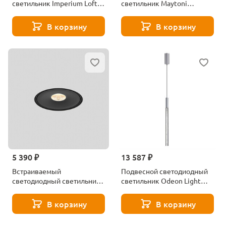
светильник Imperium Loft
светильник Maytoni
189560-26
Technical Focus LED C056CL-
L12B4K-W-B
В корзину
В корзину
5 390 ₽
13 587 ₽
Встраиваемый
Подвесной светодиодный
светодиодный светильник
светильник Odeon Light
Maytoni Move DL060-9W3-4-
ALETTA 6694/4L хром
6K-TRS-B
В корзину
В корзину