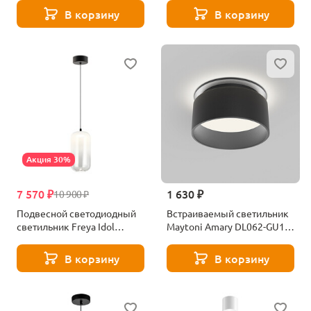
6W4K-W
В корзину
В корзину
Акция 30%
7 570 ₽
1 630 ₽
10 900 ₽
Подвесной светодиодный
Встраиваемый светильник
светильник Freya Idol
Maytoni Amary DL062-GU10-
FR6134PL-L4W
B
В корзину
В корзину