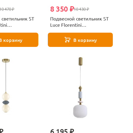
8 350 ₽
10 470 ₽
10 430 ₽
 светильник ST
Подвесной светильник ST
tini
Luce Florentini
.01
SL6134.453.01
В корзину
В корзину
₽
6 195 ₽