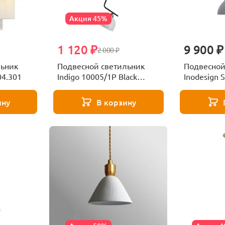
Акция 45%
1 120 ₽
9 900 ₽
2 000 ₽
льник
Подвесной светильник
Подвесной
04.301
Indigo 10005/1P Black
Inodesign S
V000154
44.2920G
ину
В корзину