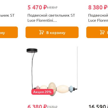
5 470 ₽
8 380 ₽
6 830 ₽
льник ST
Подвесной светильник ST
Подвесной
Luce Florentini
Luce Floren
SL6134.413.01
SL6134.443
ину
В корзину
Акция 20%
6 380 ₽
16 590 
7 970 ₽