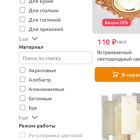
Для кухни
Для спальни
Для гостиной
Акция 20%
Для прихожей
Еще
110 ₽
140 ₽
Материал
Встраиваемый
светодиодный св
Ambrella light Des
Акриловые
D5550 SB/CL
В корз
Алебастр
Алюминиевые
Бетонные
Бук
Еще
Режим работы
Регулировка цветовой