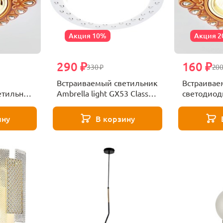
Акция 10%
Акция 
290 ₽
160 ₽
330 ₽
200
Встраиваемый светильник
Встраива
етильник
Ambrella light GX53 Classic
светодиод
ing 5W
G830 W
Ambrella l
D5550 SB/
ину
В корзину