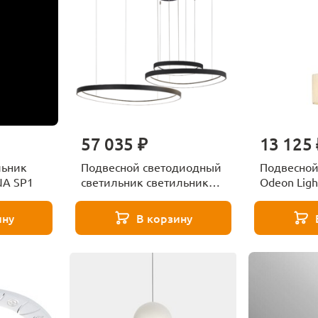
57 035 ₽
13 125 
льник
Подвесной светодиодный
Подвесной
NA SP1
светильник светильник
Odeon Light
Zortes Innra ZRS.2356.03
ину
В корзину