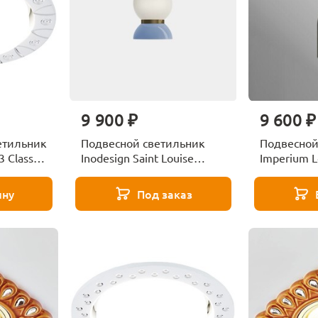
9 900 ₽
9 600 ₽
етильник
Подвесной светильник
Подвесной
3 Classic
Inodesign Saint Louise
Imperium L
44.2920B
26
ину
Под заказ