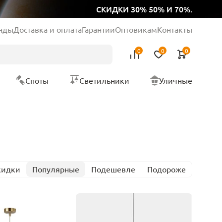
СКИДКИ 30% 50% И 70%.
нды
Доставка и оплата
Гарантии
Оптовикам
Контакты
0
0
0
Споты
Светильники
Уличные
кидки
Популярные
Подешевле
Подороже