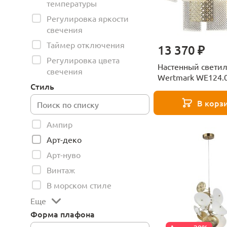
температуры
Регулировка яркости
свечения
Таймер отключения
13 370 ₽
Регулировка цвета
Настенный свети
свечения
Wertmark WE124.
Стиль
В корз
Ампир
Арт-деко
Арт-нуво
Винтаж
В морском стиле
Еще
Форма плафона