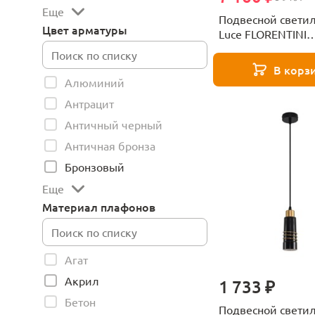
Еще
Подвесной свети
Цвет арматуры
Luce FLORENTINI
SL6134.433.01
В корз
Алюминий
Антрацит
Античный черный
Античная бронза
Бронзовый
Еще
Материал плафонов
Агат
Акрил
1 733 ₽
Бетон
Подвесной свети