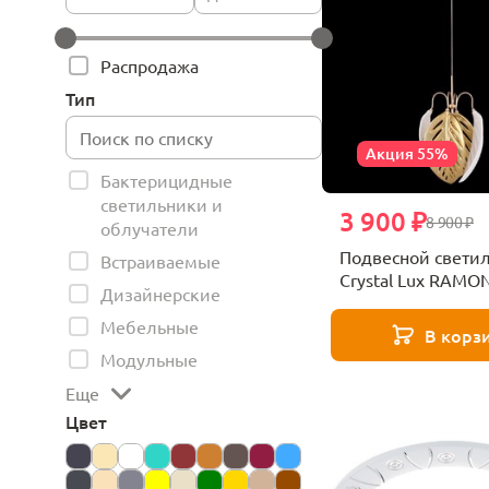
Распродажа
Тип
Акция 55%
Бактерицидные
светильники и
3 900 ₽
8 900 ₽
облучатели
Подвесной свети
Встраиваемые
Crystal Lux RAMO
Дизайнерские
Мебельные
В корз
Модульные
Еще
Цвет