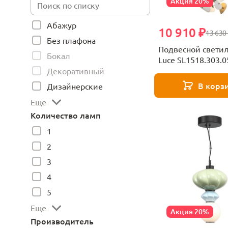
Акция 20%
Абажур
10 910 ₽
13 630
Без плафона
Подвесной свети
Бокал
Luce SL1518.303.0
Декоративный
В корз
Дизайнерские
Еще
Количество ламп
1
2
3
4
5
Еще
Акция 20%
Производитель