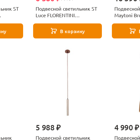
льник ST
Подвесной светильник ST
Подвесной
Luce FLORENTINI
Maytoni Br
SL6134.423.01
MOD362PL
ину
В корзину
5 988 ₽
4 990 ₽
льник
Подвесной светильник
Подвесной