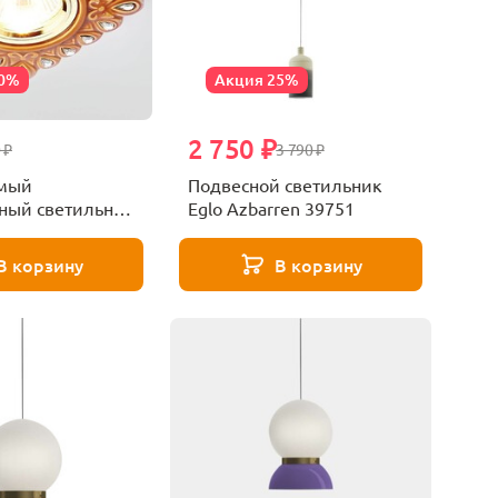
20%
Акция 25%
2 750 ₽
 ₽
3 790 ₽
емый
Подвесной светильник
ный светильник
Eglo Azbarren 39751
ight Desing 5W
CL-A
В корзину
В корзину