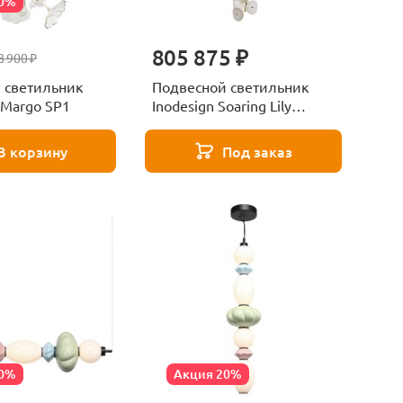
40%
805 875 ₽
8 900 ₽
 светильник
Подвесной светильник
x Margo SP1
Inodesign Soaring Lily
44.17070
В корзину
Под заказ
20%
Акция 20%