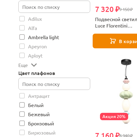
7 320 ₽
9 150 ₽
Adilux
Подвесной свети
Luce Florentini
Alfa
SL6134.403.01
Ambrella light
В корз
Apeyron
Aployt
Еще
Цвет плафонов
Антрацит
Белый
Бежевый
Акция 20%
Бронзовый
Бирюзовый
7 160 ₽
8 940 ₽