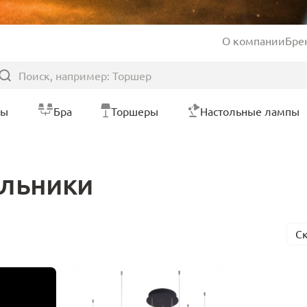
О компании
Бре
ры
Бра
Торшеры
Настольные лампы
ильники
С