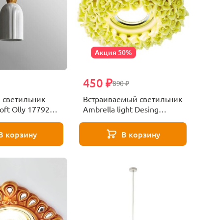
Акция 50%
450 ₽
890 ₽
 светильник
Встраиваемый светильник
oft Olly 177924-
Ambrella light Desing
D5505 YL
В корзину
В корзину