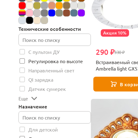
Технические особенности
Акция 10%
290 ₽
С пультом ДУ
330 ₽
Регулировка по высоте
Встраиваемый св
Ambrella light GX5
Направленный свет
G825 W
QI зарядка
В корз
Датчик сумерек
Еще
Назначение
Для детской