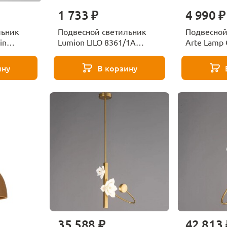
1 733 ₽
4 990 ₽
льник
Подвесной светильник
Подвесной
in
Lumion LILO 8361/1A
Arte Lamp 
черный
1BJ
ину
В корзину
35 588 ₽
42 813 