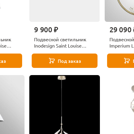
9 900 ₽
29 090 
льник
Подвесной светильник
Подвесной
uise
Inodesign Saint Louise
Imperium L
44.2920V
каз
Под заказ