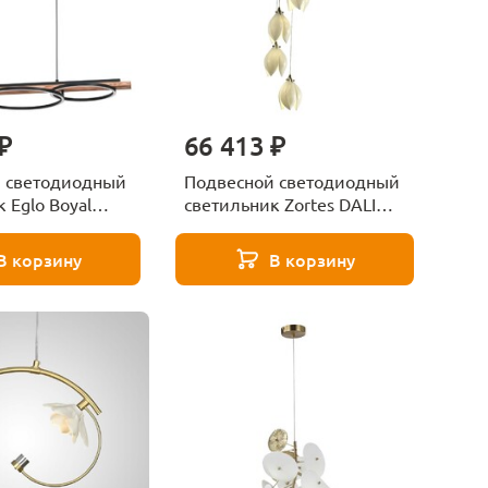
₽
66 413 ₽
 светодиодный
Подвесной светодиодный
 Eglo Boyal
светильник Zortes DALIN
ZRS.90609.06
В корзину
В корзину