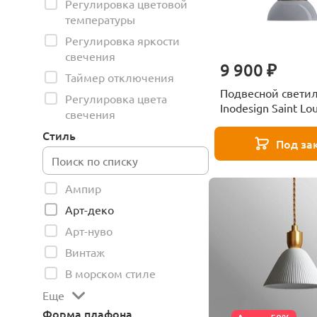
Регулировка цветовой
температуры
Регулировка яркости
свечения
9 900 ₽
Таймер отключения
Подвесной свети
Регулировка цвета
Inodesign Saint Lo
свечения
44.2920G
Стиль
Под за
Ампир
Арт-деко
Арт-нуво
Винтаж
В морском стиле
Еще
Форма плафона