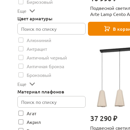
Бирюзовый
Подвесной свети
Еще
Arte Lamp Cento 
Цвет арматуры
1BJ
В корз
Алюминий
Антрацит
Античный черный
Античная бронза
Бронзовый
Еще
Материал плафонов
Агат
37 290 ₽
Акрил
Подвесной свети