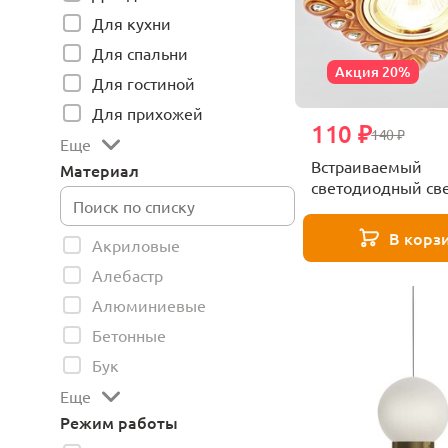
Для кухни
Для спальни
Акция 20%
Для гостиной
Для прихожей
110 ₽
140 ₽
Еще
Встраиваемый
Материал
светодиодный св
Ambrella light Des
D5550 SB/CL
В корз
Акриловые
Алебастр
Алюминиевые
Бетонные
Бук
Еще
Режим работы