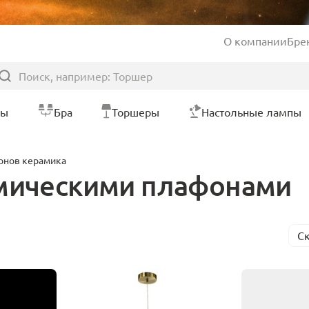
О компании
Бре
ры
Бра
Торшеры
Настольные лампы
онов керамика
амическими плафонами
С