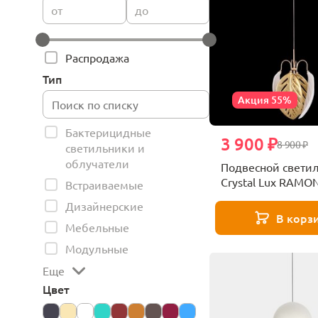
от
до
Распродажа
Тип
Акция 55%
Бактерицидные
3 900 ₽
8 900 ₽
светильники и
облучатели
Подвесной свети
Crystal Lux RAMO
Встраиваемые
Дизайнерские
В корз
Мебельные
Модульные
Еще
Цвет