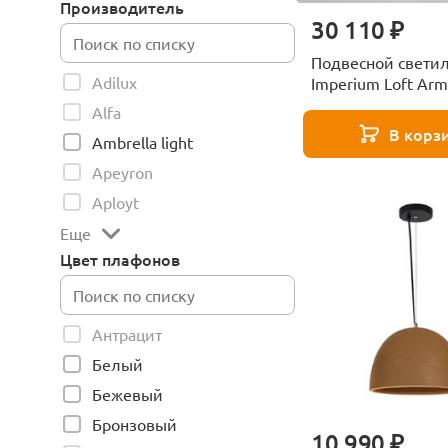
Производитель
30 110 ₽
Подвесной свети
Adilux
Imperium Loft Arm
232399-23
Alfa
В корз
Ambrella light
Apeyron
Aployt
Еще
Цвет плафонов
Антрацит
Белый
Бежевый
Бронзовый
10 990 ₽