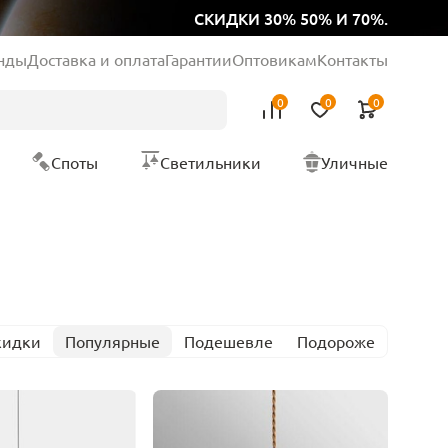
СКИДКИ 30% 50% И 70%.
нды
Доставка и оплата
Гарантии
Оптовикам
Контакты
0
0
0
Споты
Светильники
Уличные
кидки
Популярные
Подешевле
Подороже