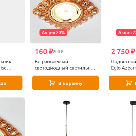
Акция 20%
Акция 
160 ₽
2 750 ₽
200 ₽
льник
Встраиваемый
Подвесной
uise
светодиодный светильник
Eglo Azbar
Ambrella light Desing 5W
D5550 SB/CL-A
каз
В корзину