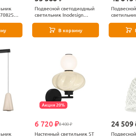
льник
Подвесной светодиодный
Подвесной
A7082SP-
светильник Inodesign
светильник
Magnolia 44.2034
Magnolia 4
ину
В корзину
Акция 20%
6 720 ₽
24 509 
8 400 ₽
льник
Настенный светильник ST
Подвесной