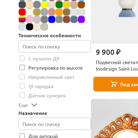
Технические особенности
9 900 ₽
С пультом ДУ
Подвесной свети
Регулировка по высоте
Inodesign Saint Lo
44.2920B
Направленный свет
Под за
QI зарядка
Датчик сумерек
Еще
Назначение
Для детской