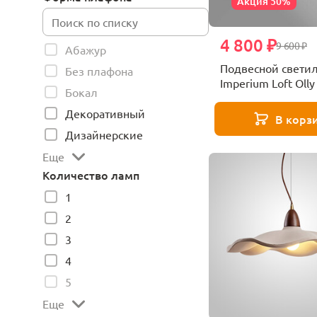
Акция 50%
4 800 ₽
9 600 ₽
Абажур
Подвесной свети
Без плафона
Imperium Loft Olly
Бокал
26
Декоративный
В корз
Дизайнерские
Еще
Количество ламп
1
2
3
4
5
Еще