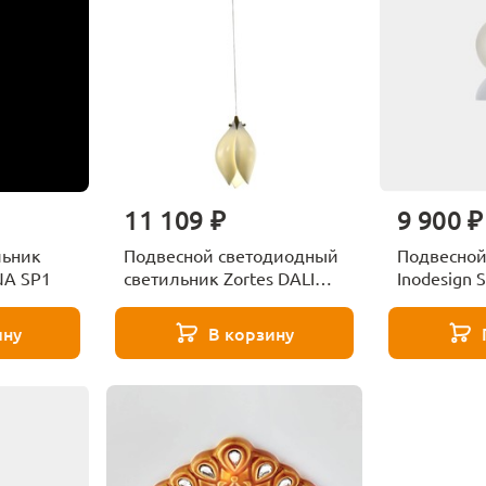
11 109 ₽
9 900 ₽
льник
Подвесной светодиодный
Подвесной
NA SP1
светильник Zortes DALIN
Inodesign S
ZRS.90609.01
44.2920W
ину
В корзину