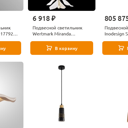
6 918 ₽
805 87
льник
Подвесной светильник
Подвесной
 177923-
Wertmark Miranda
Inodesign S
WE123.01.306
44.17070
ину
В корзину