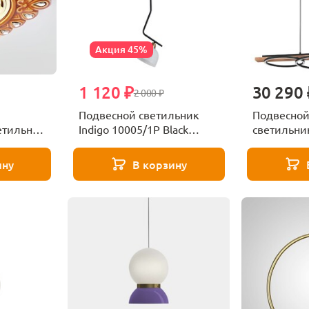
Акция 45%
1 120 ₽
30 290 
2 000 ₽
Подвесной светильник
Подвесной
етильник
Indigo 10005/1P Black
светильник
ing 5W
V000154
99624
ину
В корзину