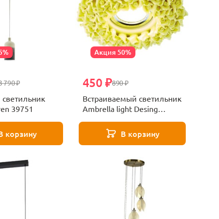
25%
Акция 50%
450 ₽
3 790 ₽
890 ₽
 светильник
Встраиваемый светильник
ren 39751
Ambrella light Desing
D5505 YL
В корзину
В корзину