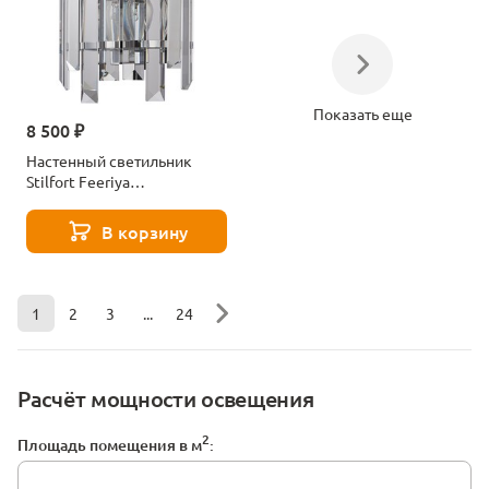
Показать еще
8 500 ₽
Настенный светильник
Stilfort Feeriya
2114/09/02W
В корзину
1
2
3
...
24
Расчёт мощности освещения
2
Площадь помещения в м
: