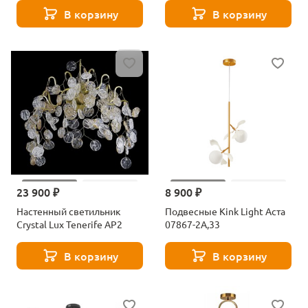
пультом ДУ Novotech GLAT
пультом ДУ Novotech GLAT
В корзину
В корзину
359373
359374
23 900 ₽
8 900 ₽
Настенный светильник
Подвесные Kink Light Аста
Crystal Lux Tenerife AP2
07867-2A,33
В корзину
В корзину