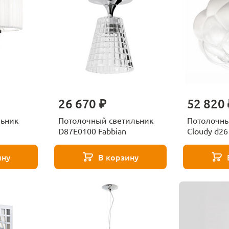
26 670 ₽
52 820 
льник
Потолочный светильник
Потолочны
D87E0100 Fabbian
Cloudy d26
ину
В корзину