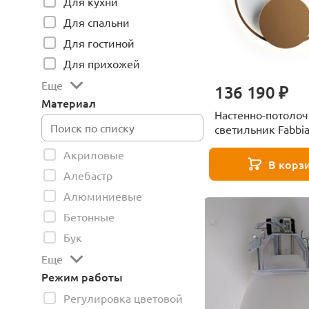
Для кухни
Для спальни
Для гостиной
Для прихожей
Еще
136 190 ₽
Материал
Настенно-потоло
светильник Fabbi
Olympic 60 Bronze
Акриловые
В корз
Алебастр
Алюминиевые
Бетонные
Бук
Еще
Режим работы
Регулировка цветовой