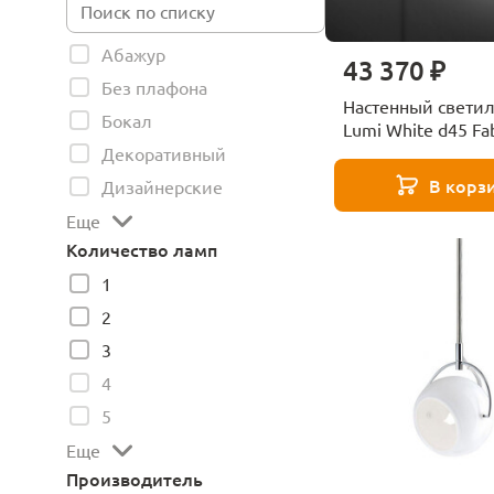
Абажур
43 370 ₽
Без плафона
Настенный свети
Бокал
Lumi White d45 Fa
F07G1301
Декоративный
В корз
Дизайнерские
Еще
Количество ламп
1
2
3
4
5
Еще
Производитель