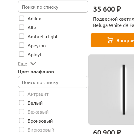
35 600 ₽
Adilux
Подвесной свети
Beluga White d9 F
Alfa
D57A1701
Ambrella light
В корз
Apeyron
Aployt
Еще
Цвет плафонов
Антрацит
Белый
Бежевый
Бронзовый
Бирюзовый
60 900 ₽