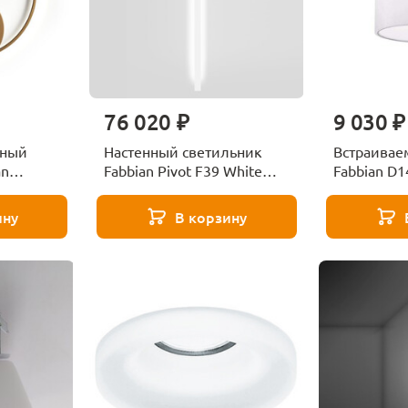
76 020 ₽
9 030 ₽
чный
Настенный светильник
Встраивае
an
Fabbian Pivot F39 White
Fabbian D
3000
ину
В корзину