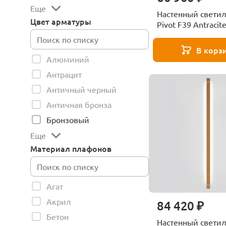
Еще
Настенный свети
Цвет арматуры
Pivot F39 Antracit
Fabbian F39G2321
В корз
Алюминий
Антрацит
Античный черный
Античная бронза
Бронзовый
Еще
Материал плафонов
Агат
Акрил
84 420 ₽
Бетон
Настенный свети