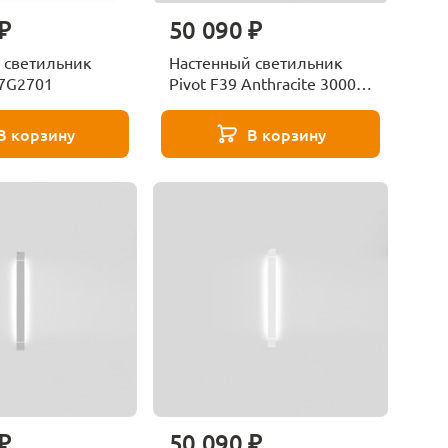
₽
50 090 ₽
 светильник
Настенный светильник
57G2701
Pivot F39 Anthracite 3000
Fabbian F39G2121
В корзину
В корзину
₽
50 090 ₽