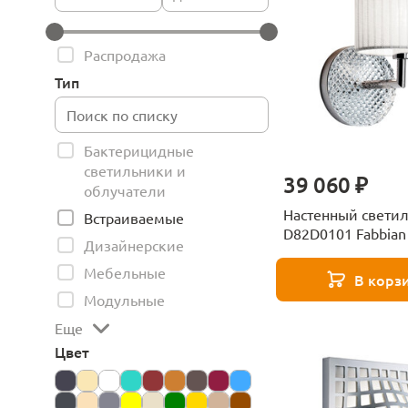
Распродажа
Тип
Бактерицидные
светильники и
39 060 ₽
облучатели
Настенный свети
Встраиваемые
D82D0101 Fabbian
Дизайнерские
Мебельные
В корз
Модульные
Еще
Цвет