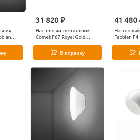
31 820 ₽
41 480 
льник
Настенный светильник
Настенный
bbian
Comet F67 Royal Gold
Fabbian F
Fabbian F67D0112
ину
В корзину