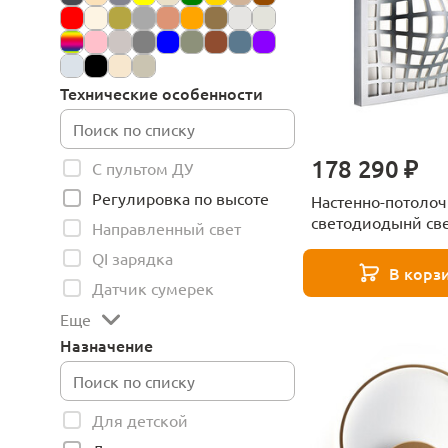
Технические особенности
178 290 ₽
С пультом ДУ
Регулировка по высоте
Настенно-потоло
светодиодынй св
Направленный свет
Fabbian F13 G01 3
QI зарядка
В корз
Датчик сумерек
Еще
Назначение
Для детской