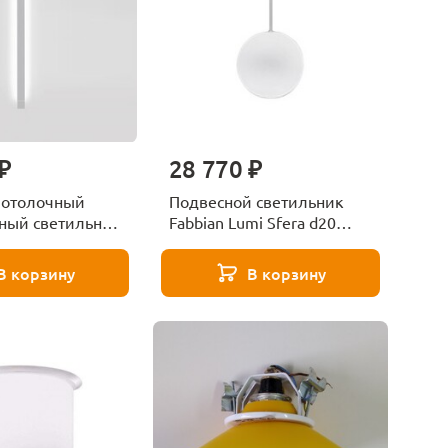
₽
28 770 ₽
потолочный
Подвесной светильник
ный светильник
Fabbian Lumi Sfera d20
ight grey 3000
F07A1901
39G2375
В корзину
В корзину