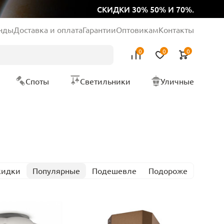
СКИДКИ 30% 50% И 70%.
нды
Доставка и оплата
Гарантии
Оптовикам
Контакты
0
0
0
Споты
Светильники
Уличные
кидки
Популярные
Подешевле
Подороже