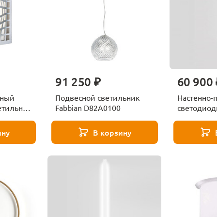
91 250 ₽
60 900 
чный
Подвесной светильник
Настенно-
етильник
Fabbian D82A0100
светодиод
0
Pivot F39 L
Fabbian F
ину
В корзину