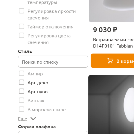
температуры
Регулировка яркости
свечения
Таймер отключения
9 030 ₽
Регулировка цвета
Встраиваемый св
свечения
D14F0101 Fabbian
Стиль
В корз
Ампир
Арт-деко
Арт-нуво
Винтаж
В морском стиле
Еще
Форма плафона