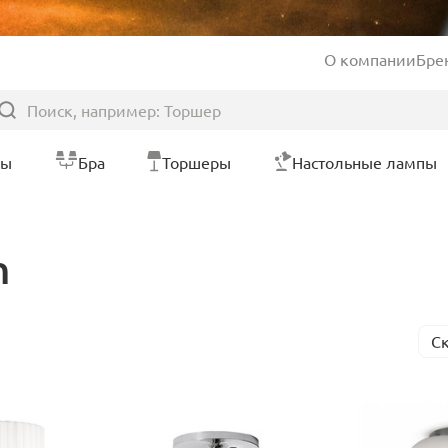
О компании
Бре
ры
Бра
Торшеры
Настольные лампы
n
С