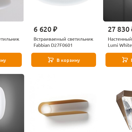
6 620 ₽
27 830 
етильник
Встраиваемый светильник
Настенный
Fabbian D27F0601
Lumi White
F07G1101
ину
В корзину