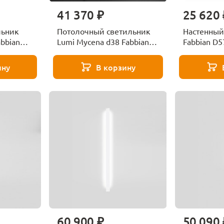
41 370 ₽
25 620 
льник
Потолочный светильник
Настенный
abbian
Lumi Mycena d38 Fabbian
Fabbian D
F07G1701
ину
В корзину
60 900 ₽
50 090 