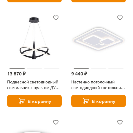
13 870 ₽
9 440 ₽
Подвесной светодиодный
Настенно-потолочный
светильник с пультом ДУ
светодиодный светильник
Ambrella light Comfort FL
с пультом ДУ Ambrella light
FL5368
Acrylica FA7712
В корзину
В корзину