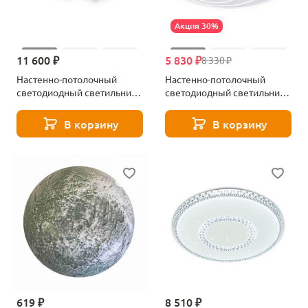
Акция 30%
11 600 ₽
5 830 ₽
8 330 ₽
Настенно-потолочный
Настенно-потолочный
светодиодный светильник
светодиодный светильник
с пультом ДУ Ambrella light
с пультом ДУ Ambrella light
Acrylica FA7723
Acrylica FA7707
В корзину
В корзину
619 ₽
8 510 ₽