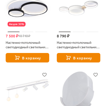
Акция 30%
7 500 ₽
8 790 ₽
10 710 ₽
Настенно-потолочный
Настенно-потолочный
светодиодный светильник
светодиодный светильник
с пультом ДУ Ambrella light
с пультом ДУ Ambrella light
Acrylica FA7719
Comfort FL4812
В корзину
В корзину