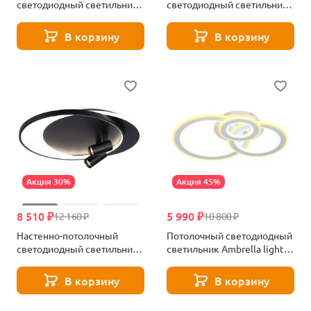
светодиодный светильник
светодиодный светильник
с пультом ДУ Ambrella light
с пультом ДУ Ambrella light
Comfort FL4814
Comfort FL51391
В корзину
В корзину
Акция 30%
Акция 45%
8 510 ₽
5 990 ₽
12 160 ₽
10 800 ₽
Настенно-потолочный
Потолочный светодиодный
светодиодный светильник
светильник Ambrella light
с пультом ДУ Ambrella light
Original FA861
Comfort FL51393
В корзину
В корзину