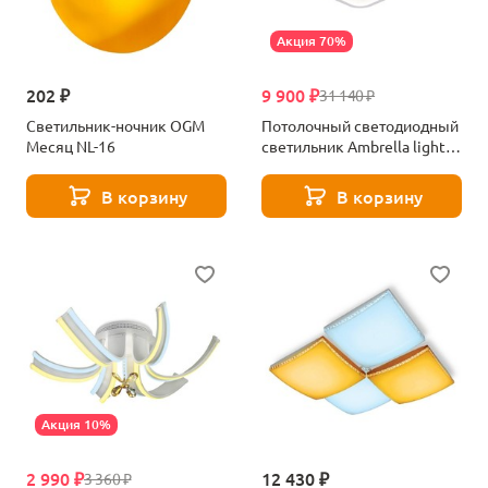
Акция 70%
202 ₽
9 900 ₽
31 140 ₽
Светильник-ночник OGM
Потолочный светодиодный
Месяц NL-16
светильник Ambrella light
Modern Acrylic FA124
В корзину
В корзину
Акция 10%
2 990 ₽
12 430 ₽
3 360 ₽