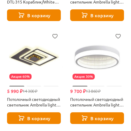
DTL-315 Кораблик/White
светильник Ambrella light
UL-00007051
Orbital Dance FF201
В корзину
В корзину
Акция 60%
Акция 30%
5 990 ₽
9 700 ₽
14 300 ₽
13 860 ₽
Потолочный светодиодный
Потолочный светодиодный
светильник Ambrella light
светильник Ambrella light
Ice FA262
Ice FA9431
В корзину
В корзину