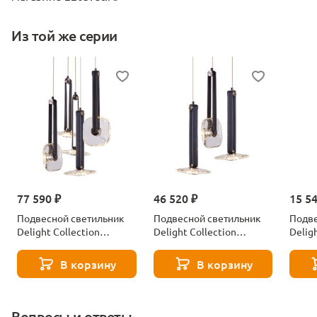
Из той же серии
77 590 ₽
46 520 ₽
15 5
Подвесной светильник
Подвесной светильник
Подве
Delight Collection
Delight Collection
Delig
OD2553-5 black/clear
OD2553-3 black/clear
OD255
В корзину
В корзину
Вопросы и ответы