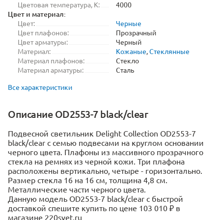
Цветовая температура, K:
4000
Цвет и материал:
Цвет:
Черные
Цвет плафонов:
Прозрачный
Цвет арматуры:
Черный
Материал:
Кожаные
,
Стеклянные
Материал плафонов:
Стекло
Материал арматуры:
Сталь
Все характеристики
Описание OD2553-7 black/clear
Подвесной светильник Delight Collection OD2553-7
black/clear с семью подвесами на круглом основании
черного цвета. Плафоны из массивного прозрачного
стекла на ремнях из черной кожи. Три плафона
расположены вертикально, четыре - горизонтально.
Размер стекла 16 на 16 см, толщина 4,8 см.
Металлические части черного цвета.
Данную модель OD2553-7 black/clear с быстрой
доставкой спешите купить по цене 103 010 ₽ в
магазине 220svet.ru