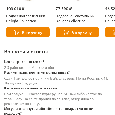
103 010 ₽
77 590 ₽
46 5
Подвесной светильник
Подвесной светильник
Подве
Delight Collection
Delight Collection
Delig
OD2553-7 black/clear
OD2553-5 black/clear
OD255
В корзину
В корзину
Вопросы и ответы
Какие сроки доставки?
2-3 рабочих дня Москва и обл
Какими транспортными компаниями?
Сдэк, Пэк, Деловые линии, Байкал сервис, Почта России, КИТ,
Желдорэкспедиция
Как я вам могу оплатить заказ?
При получении заказа курьеру наличными либо картой по
терминалу. На сайте пройдя по ссылке, от юр лица по
реквизитам по счету.
Могу ли я вернуть либо обменять товар, если он не
подошел?