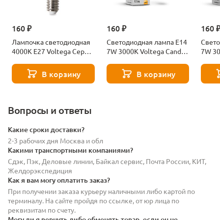
160 ₽
160 ₽
160 
Лампочка светодиодная
Светодиодная лампа E14
Свето
4000К Е27 Voltega Серия
7W 3000K Voltega Candle
7W 30
- 271 8585
7230
7242
В корзину
В корзину
Вопросы и ответы
Какие сроки доставки?
2-3 рабочих дня Москва и обл
Какими транспортными компаниями?
Сдэк, Пэк, Деловые линии, Байкал сервис, Почта России, КИТ,
Желдорэкспедиция
Как я вам могу оплатить заказ?
При получении заказа курьеру наличными либо картой по
терминалу. На сайте пройдя по ссылке, от юр лица по
реквизитам по счету.
Могу ли я вернуть либо обменять товар, если он не