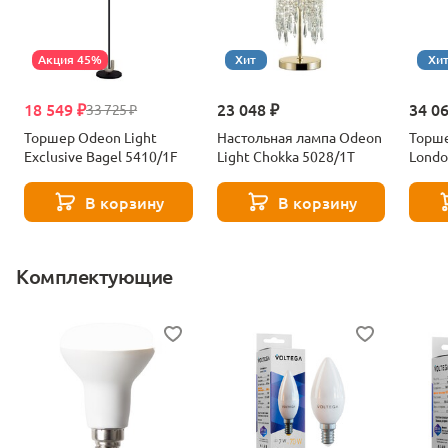
Акция 45%
Хит
Хи
18 549 ₽
23 048 ₽
34 0
33 725 ₽
Торшер Odeon Light
Настольная лампа Odeon
Торше
Exclusive Bagel 5410/1F
Light Chokka 5028/1T
Londo
В корзину
В корзину
Комплектующие