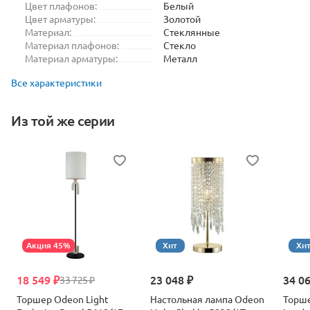
Цвет плафонов:
Белый
Цвет арматуры:
Золотой
Материал:
Стеклянные
Материал плафонов:
Стекло
Материал арматуры:
Металл
Все характеристики
Из той же серии
Акция 45%
Хит
Хи
18 549 ₽
23 048 ₽
34 0
33 725 ₽
Торшер Odeon Light
Настольная лампа Odeon
Торше