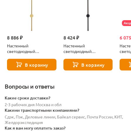
Акц
8 886 ₽
8 424 ₽
6 075
Настенный
Настенный
Наст
светодиодный
светодиодный
свет
светильник Lussole
светильник Lussole
свети
Bridgeport LSP-7037
Bridgeport LSP-7036
Bridg
В корзину
В корзину
Вопросы и ответы
Какие сроки доставки?
2-3 рабочих дня Москва и обл
Какими транспортными компаниями?
Сдэк, Пэк, Деловые линии, Байкал сервис, Почта России, КИТ,
Желдорэкспедиция
Как я вам могу оплатить заказ?