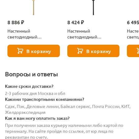
8 886 ₽
8 424 ₽
6 495
Настенный
Настенный
Наст
светодиодный
светодиодный
свет
светильник Lussole
светильник Lussole
свети
Bridgeport LSP-7037
Bridgeport LSP-7036
Bridg
В корзину
В корзину
Вопросы и ответы
Какие сроки доставки?
2-3 рабочих дня Москва и обл
Какими транспортными компаниями?
Сдэк, Пэк, Деловые линии, Байкал сервис, Почта России, КИТ,
Желдорэкспедиция
Как я вам могу оплатить заказ?
При получении заказа курьеру наличными либо картой по
терминалу. На сайте пройдя по ссылке, от юр лица по
реквизитам по счету.