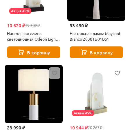
Акция 45%
10 620 ₽
33 490 ₽
19 309 ₽
Настольная лампа
Настольная лампа Maytoni
светодиодная Odeon Light
Bianco Z030TL-01BS1
FOROS 5438/12TL черный
В корзину
В корзину
Акция 45%
23 990 ₽
10 944 ₽
20 267 ₽