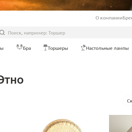
О компании
Бре
ры
Бра
Торшеры
Настольные лампы
Этно
С