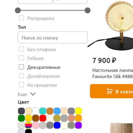
Распродажа
Тип
Без плафона
Гибкие
7 900 ₽
Декоративные
Настольная лампа
Дизайнерские
Favourite Slik 448
На прищепке
В корз
Еще
Цвет