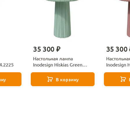
35 300 ₽
35 300 
Настольная лампа
Настольна
44.2225
Inodesign Hiskias Green
Inodesign H
42.3826
43.3826
ину
В корзину