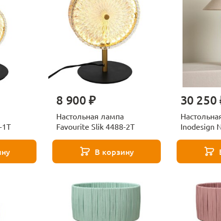
8 900 ₽
30 250 
Настольная лампа
Настольна
8-1T
Favourite Slik 4488-2T
Inodesign 
ину
В корзину