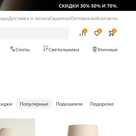
СКИДКИ 30% 50% И 70%.
нды
Доставка и оплата
Гарантии
Оптовикам
Контакты
0
0
0
Споты
Светильники
Уличные
кидки
Популярные
Подешевле
Подороже