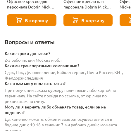
Офисное кресло для
Офисное кресло для
Офисн
персонала Dobrin Mickey
персонала Dobrin Mickey
Micke
LMZL-PP635D-N_CH-
LMZL-PP635D-N_CH-
M_EL-
M_EL-GR-04-11668
M_EL-ZL-W-02-11667
В корзину
В корзину
Вопросы и ответы
Какие сроки доставки?
2-3 рабочих дня Москва и обл
Какими транспортными компаниями?
Сдэк, Пэк, Деловые линии, Байкал сервис, Почта России, КИТ,
Желдорэкспедиция
Как я вам могу оплатить заказ?
При получении заказа курьеру наличными либо картой по
терминалу. На сайте пройдя по ссылке, от юр лица по
реквизитам по счету.
Могу ли я вернуть либо обменять товар, если он не
подошел?
Да, конечно можете, обмен и возврат осуществляется в
будние дни с 10-18 в течении 7-ми рабочих дней с момента
покупки