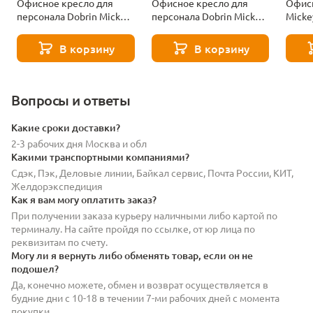
Офисное кресло для
Офисное кресло для
Офисн
персонала Dobrin Mickey
персонала Dobrin Mickey
Micke
LMZL-PP635D-N_CH-
LMZL-PP635D-N_CH-
M_EL-
M_EL-B-03-11669
M_EL-ZL-W-02-11667
В корзину
В корзину
Вопросы и ответы
Какие сроки доставки?
2-3 рабочих дня Москва и обл
Какими транспортными компаниями?
Сдэк, Пэк, Деловые линии, Байкал сервис, Почта России, КИТ,
Желдорэкспедиция
Как я вам могу оплатить заказ?
При получении заказа курьеру наличными либо картой по
терминалу. На сайте пройдя по ссылке, от юр лица по
реквизитам по счету.
Могу ли я вернуть либо обменять товар, если он не
подошел?
Да, конечно можете, обмен и возврат осуществляется в
будние дни с 10-18 в течении 7-ми рабочих дней с момента
покупки