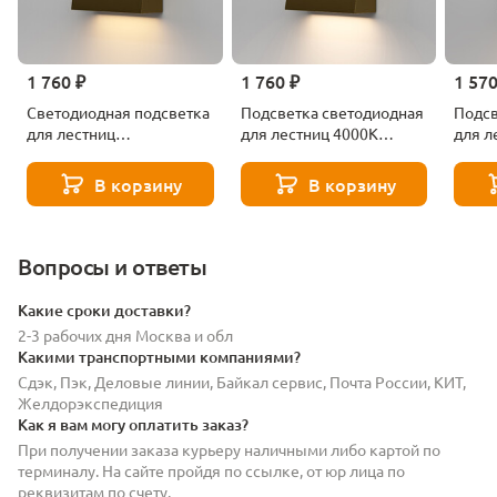
1 760 ₽
1 760 ₽
1 570
Светодиодная подсветка
Подсветка светодиодная
Подсв
для лестниц
для лестниц 4000К
для л
Elektrostandard Wally
Elektrostandard Wally
Elekt
40159/LED
40159/LED латунь
40159
В корзину
В корзину
Вопросы и ответы
Какие сроки доставки?
2-3 рабочих дня Москва и обл
Какими транспортными компаниями?
Сдэк, Пэк, Деловые линии, Байкал сервис, Почта России, КИТ,
Желдорэкспедиция
Как я вам могу оплатить заказ?
При получении заказа курьеру наличными либо картой по
терминалу. На сайте пройдя по ссылке, от юр лица по
реквизитам по счету.