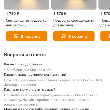
1 760 ₽
1 570 ₽
1 570
Светодиодная подсветка
Подсветка светодиодная
Подсв
для лестниц
для лестниц
для л
Elektrostandard Wally
Elektrostandard Wally
Elekt
40159/LED
40159/LED черный
4015
В корзину
В корзину
Вопросы и ответы
Какие сроки доставки?
2-3 рабочих дня Москва и обл
Какими транспортными компаниями?
Сдэк, Пэк, Деловые линии, Байкал сервис, Почта России, КИТ,
Желдорэкспедиция
Как я вам могу оплатить заказ?
При получении заказа курьеру наличными либо картой по
терминалу. На сайте пройдя по ссылке, от юр лица по
реквизитам по счету.
Могу ли я вернуть либо обменять товар, если он не