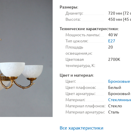
Размеры:
Диаметр:
720 мм (72 
Высота:
450 мм (45 
Технические характеристики:
Мощность лампы:
40 W
Тип цоколя:
E27
Площадь
20
освещения,м:
Цветовая
2700K
температура, K:
Цвет и материал:
Цвет:
Бронзовые
Цвет плафонов:
Белый
Цвет арматуры:
Бронзовый
Материал:
Стеклянны
Материал плафонов:
Стекло
Материал арматуры:
Сталь
Все характеристики