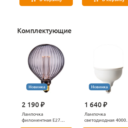
Комплектующие
Новинка
Новинка
2 190 ₽
1 640 ₽
Лампочка
Лампочка
филоментная Е27
светодиодная 4000
Voltega Серия - 271
Е27 Voltega Серия -