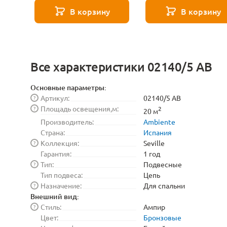
8529
271 8589
В корзину
В корзину
Все характеристики 02140/5 AB
Основные параметры:
Артикул:
02140/5 AB
?
Площадь освещения,м:
?
2
20 м
Производитель:
Ambiente
Страна:
Испания
Коллекция:
Seville
?
Гарантия:
1 год
Тип:
Подвесные
?
Тип подвеса:
Цепь
Назначение:
Для спальни
?
Внешний вид:
Стиль:
Ампир
?
Цвет:
Бронзовые