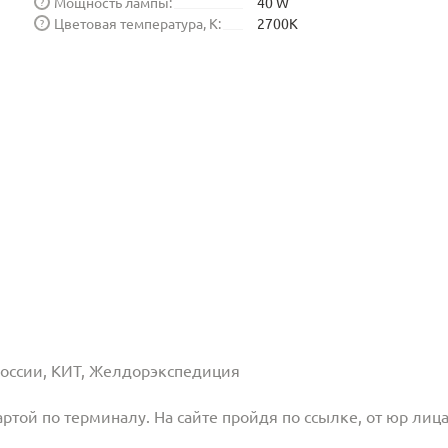
Мощность лампы:
40 W
?
Цветовая температура, K:
2700K
?
 России, КИТ, Желдорэкспедиция
той по терминалу. На сайте пройдя по ссылке, от юр лица