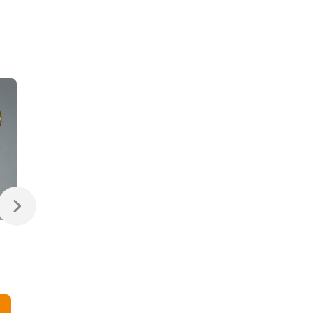
69 265 ₽
158 581 ₽
Потолочная люстра
Подвесная люстра
Ambiente Seville
Ambiente Seville
02140/50 PL AB
02140/8 AB
В корзину
В корзину