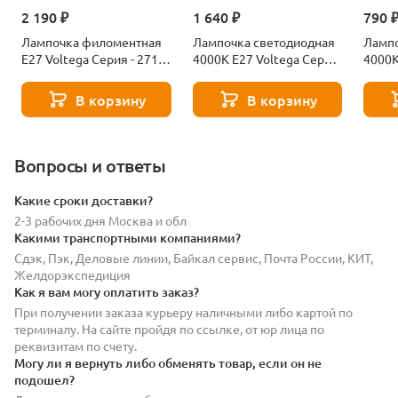
2 190 ₽
1 640 ₽
790 
Лампочка филоментная
Лампочка светодиодная
Лампо
Е27 Voltega Серия - 271
4000К Е27 Voltega Серия
4000К
8529
- 271 8589
- 271
В корзину
В корзину
Вопросы и ответы
Какие сроки доставки?
2-3 рабочих дня Москва и обл
Какими транспортными компаниями?
Сдэк, Пэк, Деловые линии, Байкал сервис, Почта России, КИТ,
Желдорэкспедиция
Как я вам могу оплатить заказ?
При получении заказа курьеру наличными либо картой по
терминалу. На сайте пройдя по ссылке, от юр лица по
реквизитам по счету.
Могу ли я вернуть либо обменять товар, если он не
подошел?