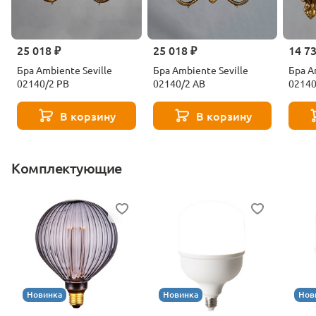
25 018 ₽
25 018 ₽
14 7
Бра Ambiente Seville
Бра Ambiente Seville
Бра A
02140/2 PB
02140/2 AB
02140
В корзину
В корзину
Комплектующие
Новинка
Новинка
Нов