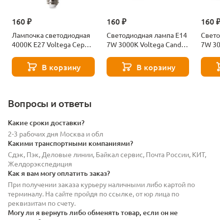
160 ₽
160 ₽
160 
Лампочка светодиодная
Светодиодная лампа E14
Свето
4000К Е27 Voltega Серия
7W 3000K Voltega Candle
7W 30
- 271 8585
7230
7242
В корзину
В корзину
Вопросы и ответы
Какие сроки доставки?
2-3 рабочих дня Москва и обл
Какими транспортными компаниями?
Сдэк, Пэк, Деловые линии, Байкал сервис, Почта России, КИТ,
Желдорэкспедиция
Как я вам могу оплатить заказ?
При получении заказа курьеру наличными либо картой по
терминалу. На сайте пройдя по ссылке, от юр лица по
реквизитам по счету.
Могу ли я вернуть либо обменять товар, если он не