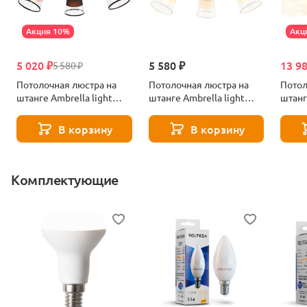
Акция 10%
Акц
5 020 ₽
5 580 ₽
13 9
5 580 ₽
Потолочная люстра на
Потолочная люстра на
Потол
штанге Ambrella light
штанге Ambrella light
штанг
Traditional TR4740
Traditional TR4737
Tradi
В корзину
В корзину
Комплектующие