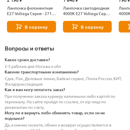
Лампочка филоментная
Лампочка светодиодная
Лампо
Е27 Voltega Серия - 271
4000К Е27 Voltega Серия
4000К
8529
- 271 8589
- 271
В корзину
В корзину
Вопросы и ответы
Какие сроки доставки?
2-3 рабочих дня Москва и обл
Какими транспортными компаниями?
Сдэк, Пэк, Деловые линии, Байкал сервис, Почта России, КИТ,
Желдорэкспедиция
Как я вам могу оплатить заказ?
При получении заказа курьеру наличными либо картой по
терминалу. На сайте пройдя по ссылке, от юр лица по
реквизитам по счету.
Могу ли я вернуть либо обменять товар, если он не
подошел?
Да, конечно можете, обмен и возврат осуществляется в