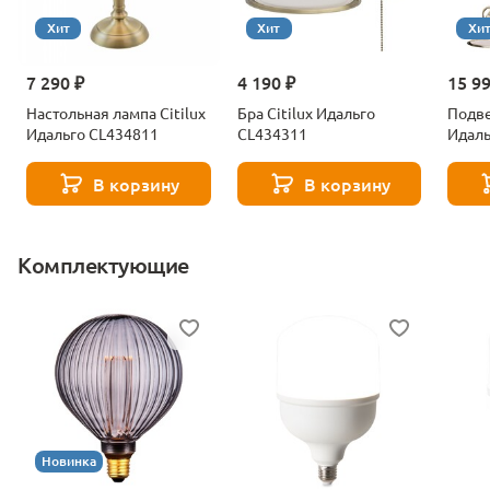
Хит
Хит
Хи
7 290 ₽
4 190 ₽
15 9
Настольная лампа Citilux
Бра Citilux Идальго
Подве
Идальго CL434811
CL434311
Идаль
В корзину
В корзину
Комплектующие
Новинка