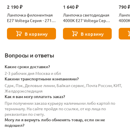
2 190 ₽
1 640 ₽
790 
Лампочка филоментная
Лампочка светодиодная
Лампо
Е27 Voltega Серия - 271
4000К Е27 Voltega Серия
4000К
8529
- 271 8589
- 271
В корзину
В корзину
Вопросы и ответы
Какие сроки доставки?
2-3 рабочих дня Москва и обл
Какими транспортными компаниями?
Сдэк, Пэк, Деловые линии, Байкал сервис, Почта России, КИТ,
Желдорэкспедиция
Как я вам могу оплатить заказ?
При получении заказа курьеру наличными либо картой по
терминалу. На сайте пройдя по ссылке, от юр лица по
реквизитам по счету.
Могу ли я вернуть либо обменять товар, если он не
подошел?