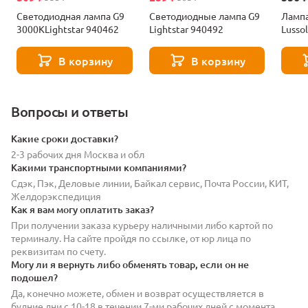
Светодиодная лампа G9
Светодиодные лампа G9
Лампа
3000KLightstar 940462
Lightstar 940492
Lusso
В корзину
В корзину
Вопросы и ответы
Какие сроки доставки?
2-3 рабочих дня Москва и обл
Какими транспортными компаниями?
Сдэк, Пэк, Деловые линии, Байкал сервис, Почта России, КИТ,
Желдорэкспедиция
Как я вам могу оплатить заказ?
При получении заказа курьеру наличными либо картой по
терминалу. На сайте пройдя по ссылке, от юр лица по
реквизитам по счету.
Могу ли я вернуть либо обменять товар, если он не
подошел?
Да, конечно можете, обмен и возврат осуществляется в
будние дни с 10-18 в течении 7-ми рабочих дней с момента