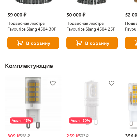
59 000 ₽
50 000 ₽
52 0
Подвесная люстра
Подвесная люстра
Подве
Favourite Slang 4504-30P
Favourite Slang 4504-25P
Favou
В корзину
В корзину
Комплектующие
Акция 45%
Акция 50%
309 ₽
259 ₽
356 
558 ₽
503 ₽