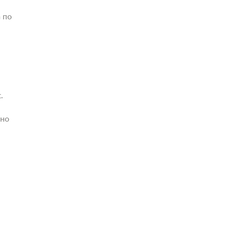
 по
.
жно