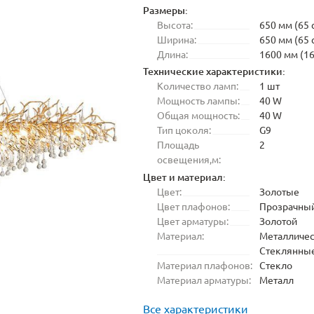
Размеры:
Высота:
650 мм (65 
Ширина:
650 мм (65 
Длина:
1600 мм (16
Технические характеристики:
Количество ламп:
1 шт
Мощность лампы:
40 W
Общая мощность:
40 W
Тип цоколя:
G9
Площадь
2
освещения,м:
Цвет и материал:
Цвет:
Золотые
Цвет плафонов:
Прозрачны
Цвет арматуры:
Золотой
Материал:
Металличес
Стеклянны
Материал плафонов:
Стекло
Материал арматуры:
Металл
Все характеристики