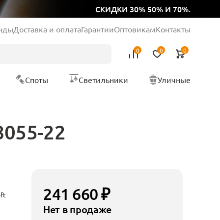
СКИДКИ 30% 50% И 70%.
нды
Доставка и оплата
Гарантии
Оптовикам
Контакты
0
0
0
Споты
Светильники
Уличные
8055-22
241 660 ₽
ft
Нет в продаже