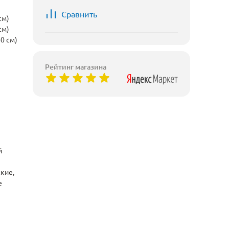
Сравнить
см)
см)
0 см)
Рейтинг магазина
й
кие,
е