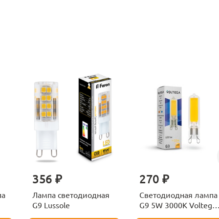
356 ₽
270 ₽
па
Лампа светодиодная
Светодиодная лампа
G9 Lussole
G9 5W 3000K Voltega
Capsule 7262