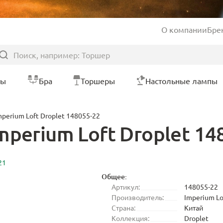
О компании
Бре
ры
Бра
Торшеры
Настольные лампы
perium Loft Droplet 148055-22
perium Loft Droplet 14
21
Общее:
Артикул:
148055-22
Производитель:
Imperium Lo
Страна:
Китай
Коллекция:
Droplet