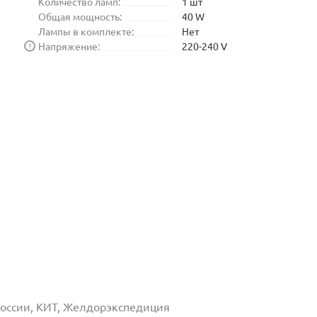
Количество ламп:
1 шт
Общая мощность:
40 W
Лампы в комплекте:
Нет
Напряжение:
220-240 V
?
 России, КИТ, Желдорэкспедиция