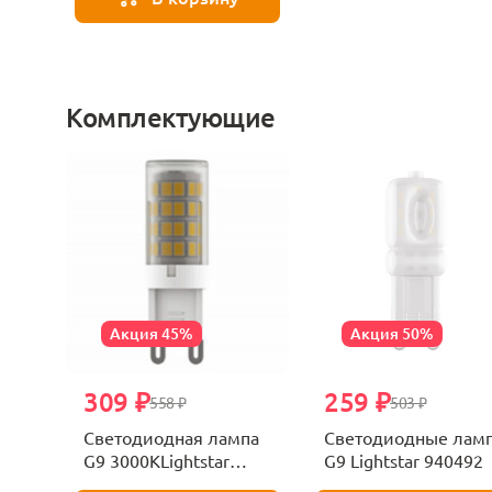
Комплектующие
Акция 45%
Акция 50%
309 ₽
259 ₽
558 ₽
503 ₽
Светодиодная лампа
Светодиодные лам
G9 3000KLightstar
G9 Lightstar 940492
940462