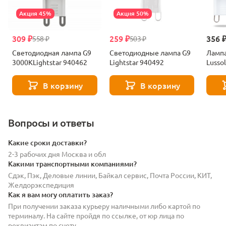
Акция 45%
Акция 50%
309 ₽
259 ₽
356 
558 ₽
503 ₽
Светодиодная лампа G9
Светодиодные лампа G9
Лампа
3000KLightstar 940462
Lightstar 940492
Lusso
В корзину
В корзину
Вопросы и ответы
Какие сроки доставки?
2-3 рабочих дня Москва и обл
Какими транспортными компаниями?
Сдэк, Пэк, Деловые линии, Байкал сервис, Почта России, КИТ,
Желдорэкспедиция
Как я вам могу оплатить заказ?
При получении заказа курьеру наличными либо картой по
терминалу. На сайте пройдя по ссылке, от юр лица по
реквизитам по счету.