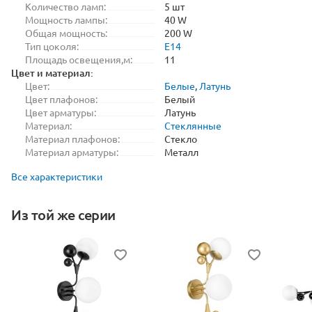
Количество ламп:
5 шт
Мощность лампы:
40 W
Общая мощность:
200 W
Тип цоколя:
E14
Площадь освещения,м:
11
Цвет и материал:
Цвет:
Белые
,
Латунь
Цвет плафонов:
Белый
Цвет арматуры:
Латунь
Материал:
Стеклянные
Материал плафонов:
Стекло
Материал арматуры:
Металл
Все характеристики
Из той же серии