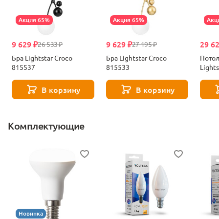
Акция 65%
Акция 65%
Акц
9 629 ₽
9 629 ₽
29 6
26 533 ₽
27 195 ₽
Бра Lightstar Croco
Бра Lightstar Croco
Потол
815537
815533
Light
В корзину
В корзину
Комплектующие
Новинка