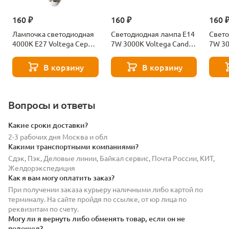
160 ₽
160 ₽
160 
Лампочка светодиодная
Светодиодная лампа E14
Свето
4000К Е27 Voltega Серия
7W 3000K Voltega Candle
7W 30
- 271 8585
7230
7242
В корзину
В корзину
Вопросы и ответы
Какие сроки доставки?
2-3 рабочих дня Москва и обл
Какими транспортными компаниями?
Сдэк, Пэк, Деловые линии, Байкал сервис, Почта России, КИТ,
Желдорэкспедиция
Как я вам могу оплатить заказ?
При получении заказа курьеру наличными либо картой по
терминалу. На сайте пройдя по ссылке, от юр лица по
реквизитам по счету.
Могу ли я вернуть либо обменять товар, если он не
подошел?