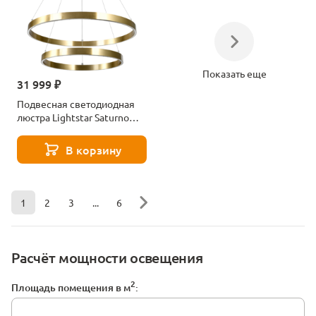
Показать еще
31 999 ₽
Подвесная светодиодная
люстра Lightstar Saturno
748123
В корзину
1
2
3
...
6
Расчёт мощности освещения
2
Площадь помещения в м
: