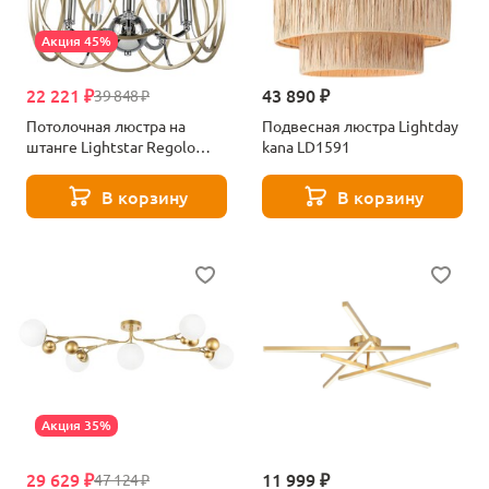
Акция 45%
22 221 ₽
43 890 ₽
39 848 ₽
Потолочная люстра на
Подвесная люстра Lightday
штанге Lightstar Regolo
kana LD1591
713053
В корзину
В корзину
Акция 35%
29 629 ₽
11 999 ₽
47 124 ₽