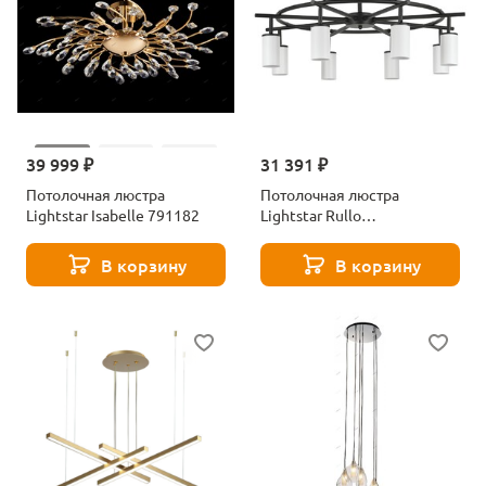
39 999 ₽
31 391 ₽
Потолочная люстра
Потолочная люстра
Lightstar Isabelle 791182
Lightstar Rullo
(571718+214436-8)
LR718368
В корзину
В корзину