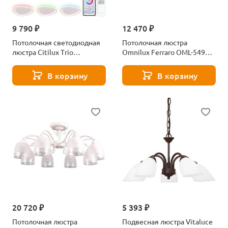
9 790 ₽
12 470 ₽
Потолочная светодиодная
Потолочная люстра
люстра Citilux Тrio
Omnilux Ferraro OML-54907-
CL215B240E
05
В корзину
В корзину
20 720 ₽
5 393 ₽
Потолочная люстра
Подвесная люстра Vitaluce