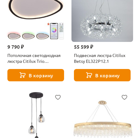
9 790 ₽
55 599 ₽
Потолочная светодиодная
Подвесная люстра Citilux
люстра Citilux Тrio
Betsy EL322P12.1
CL215B241E
В корзину
В корзину