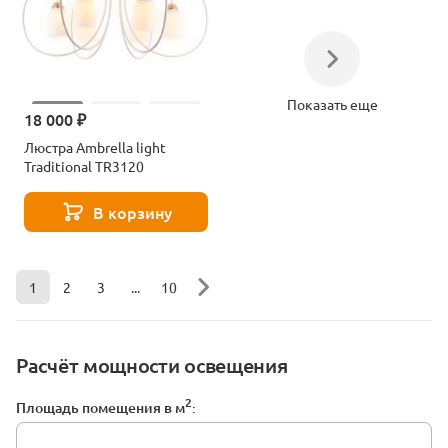
Показать еще
18 000 ₽
Люстра Ambrella light
Traditional TR3120
В корзину
1
2
3
...
10
Расчёт мощности освещения
2
Площадь помещения в м
: