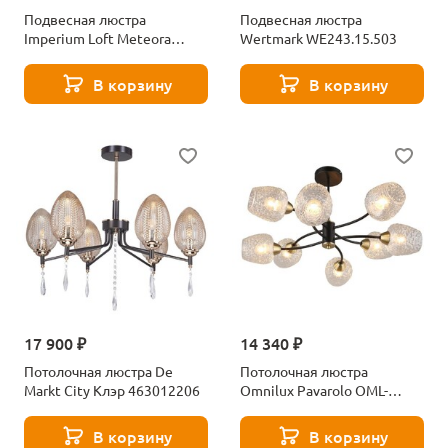
Подвесная люстра
Подвесная люстра
Imperium Loft Meteora
Wertmark WE243.15.503
178391-26
В корзину
В корзину
17 900 ₽
14 340 ₽
Потолочная люстра De
Потолочная люстра
Markt City Клэр 463012206
Omnilux Pavarolo OML-
67807-08
В корзину
В корзину