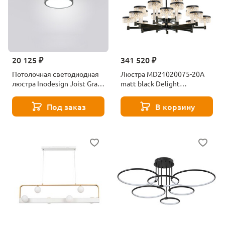
20 125 ₽
341 520 ₽
Потолочная светодиодная
Люстра MD21020075-20A
люстра Inodesign Joist Gray
matt black Delight
40.5111
Collection
Под заказ
В корзину