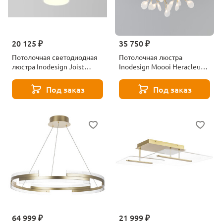
20 125 ₽
35 750 ₽
Потолочная светодиодная
Потолочная люстра
люстра Inodesign Joist
Inodesign Moooi Heracleum
White 40.5111
41.722
Под заказ
Под заказ
64 999 ₽
21 999 ₽