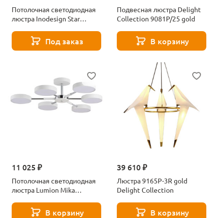
Потолочная светодиодная
Подвесная люстра Delight
люстра Inodesign Star
Collection 9081P/25 gold
44.4820
Под заказ
В корзину
11 025 ₽
39 610 ₽
Потолочная светодиодная
Люстра 9165P-3R gold
люстра Lumion Mika
Delight Collection
5659/99CL белый
В корзину
В корзину