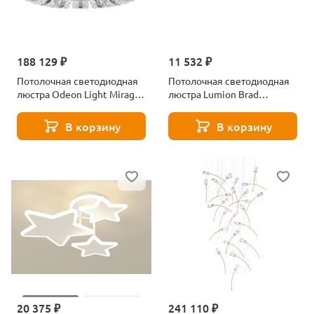
188 129 ₽
11 532 ₽
Потолочная светодиодная
Потолочная светодиодная
люстра Odeon Light Mirage
люстра Lumion Brad
5029/104CL хром
5651/99CL серая
В корзину
В корзину
20 375 ₽
241 110 ₽