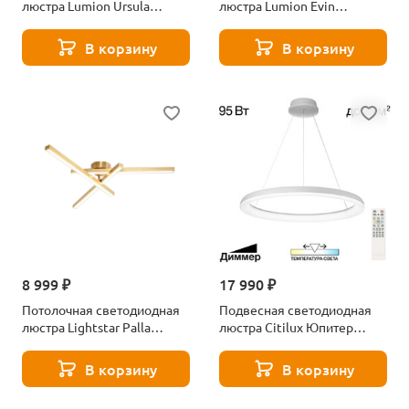
люстра Lumion Ursula
люстра Lumion Evin
5283/96CL золотой,
5657/36CL белый
коричневый
В корзину
В корзину
8 999 ₽
17 990 ₽
Потолочная светодиодная
Подвесная светодиодная
люстра Lightstar Palla
люстра Citilux Юпитер
739013
CL730B090S
В корзину
В корзину