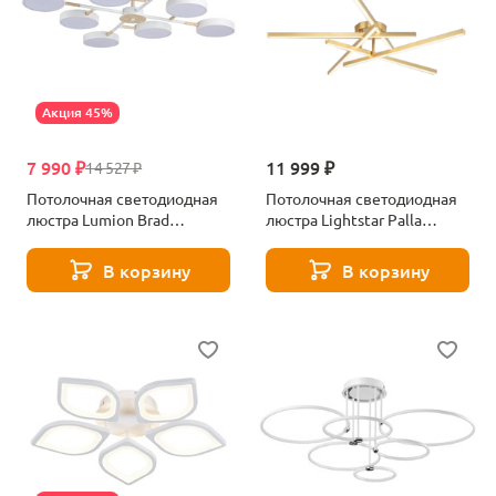
Акция 45%
7 990 ₽
11 999 ₽
14 527 ₽
Потолочная светодиодная
Потолочная светодиодная
люстра Lumion Brad
люстра Lightstar Palla
5653/99CL белая
739033
В корзину
В корзину