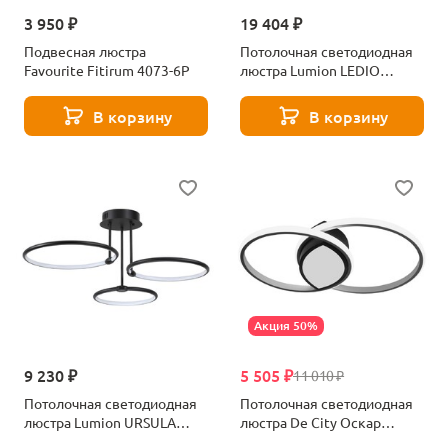
3 950 ₽
19 404 ₽
Подвесная люстра
Потолочная светодиодная
Favourite Fitirum 4073-6P
люстра Lumion LEDIO
6506/99CL черный
В корзину
В корзину
Акция 50%
9 230 ₽
5 505 ₽
11 010 ₽
Потолочная светодиодная
Потолочная светодиодная
люстра Lumion URSULA
люстра De City Оскар
6506/66CL черный
510012802