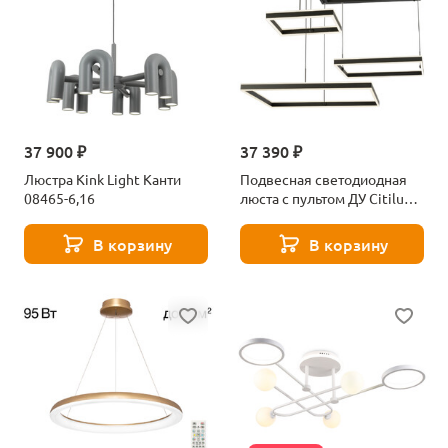
37 900 ₽
37 390 ₽
Люстра Kink Light Канти
Подвесная светодиодная
08465-6,16
люста с пультом ДУ Citilux
Дуэт CL719K311
В корзину
В корзину