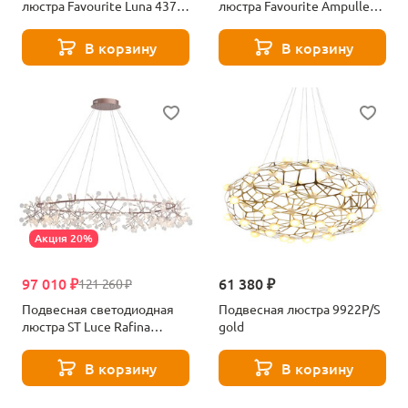
люстра Favourite Luna 4371-
люстра Favourite Ampullen
6P
4323-15P
В корзину
В корзину
Акция 20%
97 010 ₽
61 380 ₽
121 260 ₽
Подвесная светодиодная
Подвесная люстра 9922P/S
люстра ST Luce Rafina
gold
SL379.203.324
В корзину
В корзину