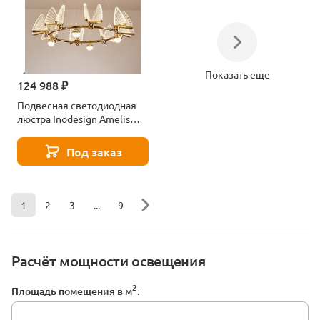
Показать еще
124 988 ₽
Подвесная светодиодная
люстра Inodesign Amelis
40.8318
Под заказ
1
2
3
...
9
Расчёт мощности освещения
2
Площадь помещения в м
: