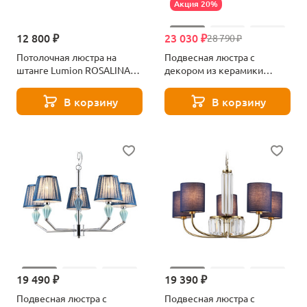
Акция 20%
12 800 ₽
23 030 ₽
28 790 ₽
Потолочная люстра на
Подвесная люстра с
штанге Lumion ROSALINA
декором из керамики
8098/6C синий
Ambrella light High light
Classic LH75063
В корзину
В корзину
19 490 ₽
19 390 ₽
Подвесная люстра с
Подвесная люстра с