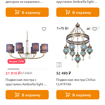
декором из керамики
хрусталем Ambrella light
Ambrella light High light
High light Classic LH71271
Classic LH75061
В корзину
В корзину
Акция 20%
21 910 ₽
52 490 ₽
27 390 ₽
Подвесная люстра с
Подвесная люстра Citilux
хрусталем Ambrella light
CL419166
High light Classic LH71273
В корзину
В корзину