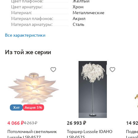
Цвет плафонов:
Желтый
Цвет арматуры:
Хром
Материал:
Металлические
Материал плафонов:
Акрил
Материал арматуры:
Сталь
Все характеристики
Из той же серии
Хит
Акция 5%
4 066 ₽
26 993 ₽
14 9
4 263 ₽
Потолочный светильник
Торшер Lussole IDAHO
Подве
Lussole LSP-8577
LSP-0575