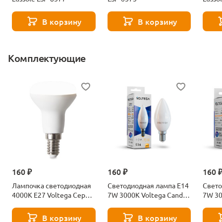
В корзину
В корзину
Комплектующие
160 ₽
160 ₽
160 
Лампочка светодиодная
Светодиодная лампа E14
Свето
4000К Е27 Voltega Серия
7W 3000K Voltega Candle
7W 30
- 271 8585
7230
7242
В корзину
В корзину