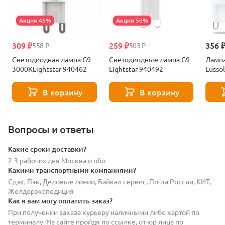
Акция 45%
Акция 50%
309 ₽
259 ₽
356 
558 ₽
503 ₽
Светодиодная лампа G9
Светодиодные лампа G9
Лампа
3000KLightstar 940462
Lightstar 940492
Lusso
В корзину
В корзину
Вопросы и ответы
Какие сроки доставки?
2-3 рабочих дня Москва и обл
Какими транспортными компаниями?
Сдэк, Пэк, Деловые линии, Байкал сервис, Почта России, КИТ,
Желдорэкспедиция
Как я вам могу оплатить заказ?
При получении заказа курьеру наличными либо картой по
терминалу. На сайте пройдя по ссылке, от юр лица по