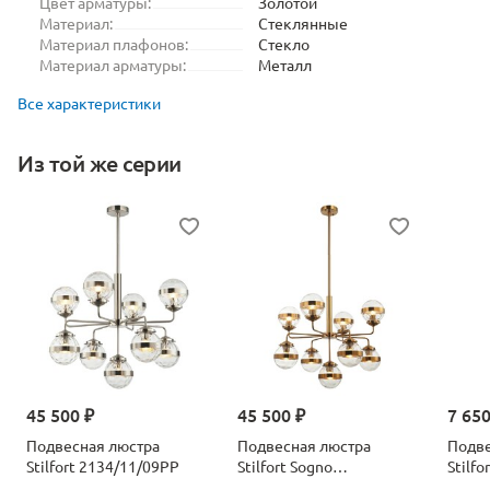
Цвет арматуры:
Золотой
Материал:
Стеклянные
Материал плафонов:
Стекло
Материал арматуры:
Металл
Все характеристики
Из той же серии
45 500 ₽
45 500 ₽
7 650
Подвесная люстра
Подвесная люстра
Подве
Stilfort 2134/11/09PP
Stilfort Sogno
Stilfo
2134/05/09PP
2134/