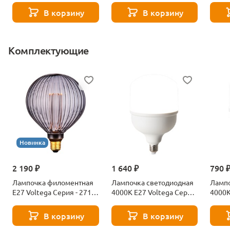
В корзину
В корзину
Комплектующие
Новинка
2 190 ₽
1 640 ₽
790 
Лампочка филоментная
Лампочка светодиодная
Лампо
Е27 Voltega Серия - 271
4000К Е27 Voltega Серия
4000К
8529
- 271 8589
- 271
В корзину
В корзину