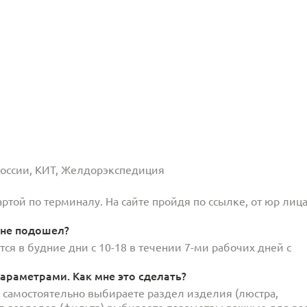
 России, КИТ, Желдорэкспедиция
той по терминалу. На сайте пройдя по ссылке, от юр лица
 не подошел?
ся в будние дни с 10-18 в течении 7-ми рабочих дней с
араметрами. Как мне это сделать?
и самостоятельно выбираете раздел изделия (люстра,
под разделов (фильтр) выбираете параметры важные для вас