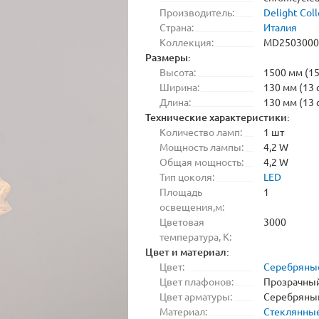
Производитель:
Delight Coll
Страна:
Италия
Коллекция:
MD2503000
Размеры:
Высота:
1500 мм (15
Ширина:
130 мм (13 
Длина:
130 мм (13 
Технические характеристики:
Количество ламп:
1 шт
Мощность лампы:
4,2 W
Общая мощность:
4,2 W
Тип цоколя:
LED
Площадь
1
освещения,м:
Цветовая
3000
температура, K:
Цвет и материал:
Цвет:
Серебряны
Цвет плафонов:
Прозрачны
Цвет арматуры:
Серебряны
Материал:
Стеклянны