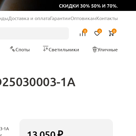
СКИДКИ 30% 50% И 70%.
нды
Доставка и оплата
Гарантии
Оптовикам
Контакты
0
0
0
Споты
Светильники
Уличные
MD25030003-1A
3-1A
13 050 ₽
r