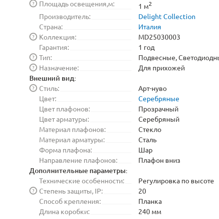
Площадь освещения,м:
?
2
1 м
Производитель:
Delight Collection
Страна:
Италия
Коллекция:
MD25030003
?
Гарантия:
1 год
Тип:
Подвесные, Светодиодн
?
Назначение:
Для прихожей
?
Внешний вид:
Стиль:
Арт-нуво
?
Цвет:
Серебряные
Цвет плафонов:
Прозрачный
Цвет арматуры:
Серебряный
Материал плафонов:
Стекло
Материал арматуры:
Сталь
Форма плафона:
Шар
Направление плафонов:
Плафон вниз
Дополнительные параметры:
Технические особенности:
Регулировка по высоте
Степень защиты, IP:
20
?
Способ крепления:
Планка
Длина коробки:
240 мм