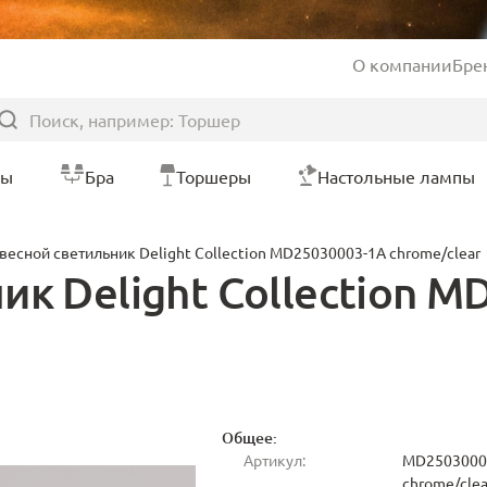
О компании
Бре
ры
Бра
Торшеры
Настольные лампы
весной светильник Delight Collection MD25030003-1A chrome/clear
ик Delight Collection 
Общее:
Артикул:
MD2503000
chrome/clea