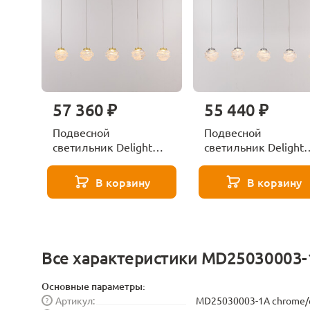
57 360 ₽
55 440 ₽
Подвесной
Подвесной
светильник Delight
светильник Delight
Collection
Collection
MD25030003-5B
MD25030003-5B
В корзину
В корзину
gold/clear
chrome/clear
Все характеристики MD25030003-1
Основные параметры:
Артикул:
MD25030003-1A chrome/c
?