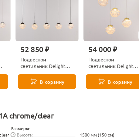
52 850 ₽
54 000 ₽
Подвесной
Подвесной
светильник Delight
светильник Delight
Collection
Collection
MD25030003-5B matt
MD25030003-5A
В корзину
В корзину
black/clear
gold/clear
A chrome/clear
Размеры:
lear
Высота:
1500 мм (150 см)
?