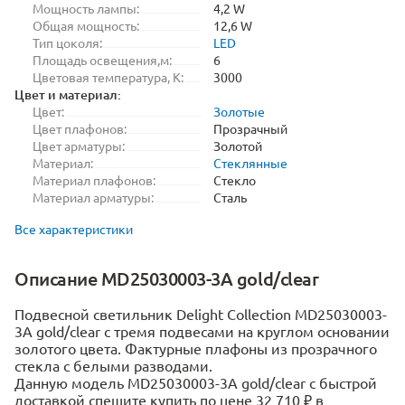
Мощность лампы:
4,2 W
Общая мощность:
12,6 W
Тип цоколя:
LED
Площадь освещения,м:
6
Цветовая температура, K:
3000
Цвет и материал:
Цвет:
Золотые
Цвет плафонов:
Прозрачный
Цвет арматуры:
Золотой
Материал:
Стеклянные
Материал плафонов:
Стекло
Материал арматуры:
Сталь
Все характеристики
Описание MD25030003-3A gold/clear
Подвесной светильник Delight Collection MD25030003-
3A gold/clear с тремя подвесами на круглом основании
золотого цвета. Фактурные плафоны из прозрачного
стекла с белыми разводами.
Данную модель MD25030003-3A gold/clear с быстрой
доставкой спешите купить по цене 32 710 ₽ в