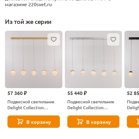
магазине 220svet.ru
Из той же серии
57 360 ₽
55 440 ₽
52 8
Подвесной светильник
Подвесной светильник
Подве
Delight Collection
Delight Collection
Delig
MD25030003-5B
MD25030003-5B
MD25
gold/clear
chrome/clear
black/
В корзину
В корзину